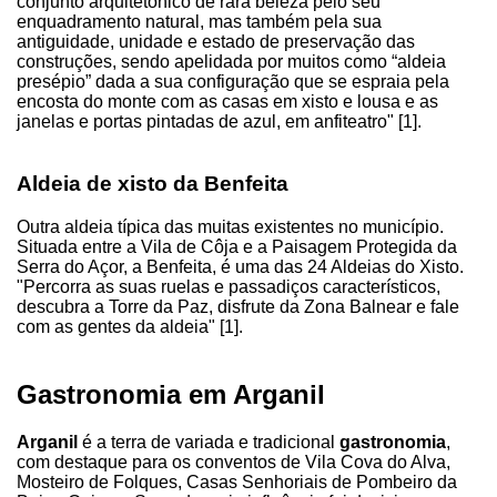
conjunto arquitetónico de rara beleza pelo seu
enquadramento natural, mas também pela sua
antiguidade, unidade e estado de preservação das
construções, sendo apelidada por muitos como “aldeia
presépio” dada a sua configuração que se espraia pela
encosta do monte com as casas em xisto e lousa e as
janelas e portas pintadas de azul, em anfiteatro" [1].
Aldeia de xisto da Benfeita
Outra aldeia típica das muitas existentes no município.
Situada entre a Vila de Côja e a Paisagem Protegida da
Serra do Açor, a Benfeita, é uma das 24 Aldeias do Xisto.
"Percorra as suas ruelas e passadiços característicos,
descubra a Torre da Paz, disfrute da Zona Balnear e fale
com as gentes da aldeia" [1].
Gastronomia em Arganil
Arganil
é a terra de variada e tradicional
gastronomia
,
com destaque para os conventos de Vila Cova do Alva,
Mosteiro de Folques, Casas Senhoriais de Pombeiro da