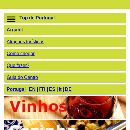
Top de Portugal
Arganil
Atrações turísticas
Como chegar
Que fazer?
Guia do Centro
Portugal
EN
|
FR
|
ES
|
it
|
DE