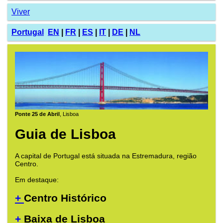
Viver
Portugal
EN
|
FR
|
ES
|
IT
|
DE
|
NL
Ponte 25 de Abril
, Lisboa
Guia de Lisboa
A capital de Portugal está situada na Estremadura, região
Centro.
Em destaque:
+
Centro Histórico
+
Baixa de Lisboa