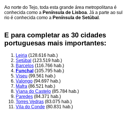
Ao norte do Tejo, toda esta grande área metropolitana é
conhecida como a
Península de Lisboa
. Já a parte ao sul
rio é conhecida como a
Península de Setúbal
.
E para completar as 30 cidades
portuguesas mais importantes:
Leiria
(128.616 hab.)
Setúbal
(123.519 hab.)
Barcelos
(116.766 hab.)
Funchal
(105.795 hab.)
Viseu
(99.561 hab.)
Valongo
(94.697 hab.)
Mafra
(86.521 hab.)
Viana do Castelo
(85.784 hab.)
Paredes
(84.371 hab.)
Torres Vedras
(83.075 hab.)
Vila do Conde
(80.831 hab.)