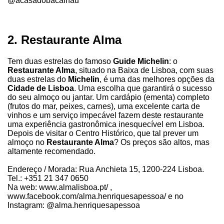
@acasadobacalhau
2. Restaurante Alma
Tem duas estrelas do famoso
Guide Michelin
: o
Restaurante Alma
, situado na Baixa de Lisboa, com suas
duas estrelas do
Michelin
, é uma das melhores opções da
Cidade de Lisboa
. Uma escolha que garantirá o sucesso
do seu almoço ou jantar. Um cardápio (ementa) completo
(frutos do mar, peixes, carnes), uma excelente carta de
vinhos e um serviço impecável fazem deste restaurante
uma experiência gastronômica inesquecível em Lisboa.
Depois de visitar o Centro Histórico, que tal prever um
almoço no
Restaurante Alma
? Os preços são altos, mas
altamente recomendado.
Endereço / Morada: Rua Anchieta 15, 1200-224 Lisboa.
Tel.: +351 21 347 0650
Na web: www.almalisboa.pt/ ,
www.facebook.com/alma.henriquesapessoa/ e no
Instagram: @alma.henriquesapessoa