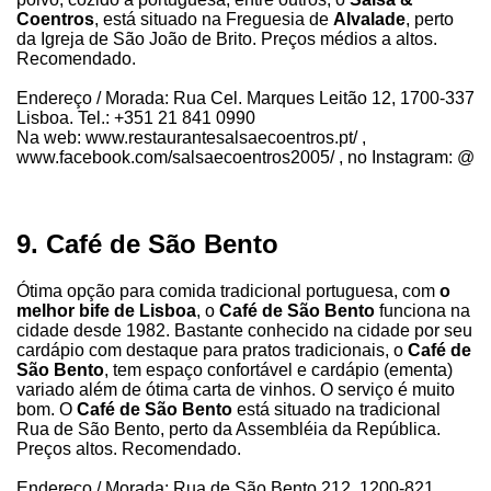
Coentros
, está situado na Freguesia de
Alvalade
, perto
da Igreja de São João de Brito. Preços médios a altos.
Recomendado.
Endereço / Morada: Rua Cel. Marques Leitão 12, 1700-337
Lisboa. Tel.: +351 21 841 0990
Na web: www.restaurantesalsaecoentros.pt/ ,
www.facebook.com/salsaecoentros2005/ , no Instagram: @
9. Café de São Bento
Ótima opção para comida tradicional portuguesa, com
o
melhor bife de Lisboa
, o
Café de São Bento
funciona na
cidade desde 1982. Bastante conhecido na cidade por seu
cardápio com destaque para pratos tradicionais, o
Café de
São Bento
, tem espaço confortável e cardápio (ementa)
variado além de ótima carta de vinhos. O serviço é muito
bom. O
Café de São Bento
está situado na tradicional
Rua de São Bento, perto da Assembléia da República.
Preços altos. Recomendado.
Endereço / Morada: Rua de São Bento 212, 1200-821