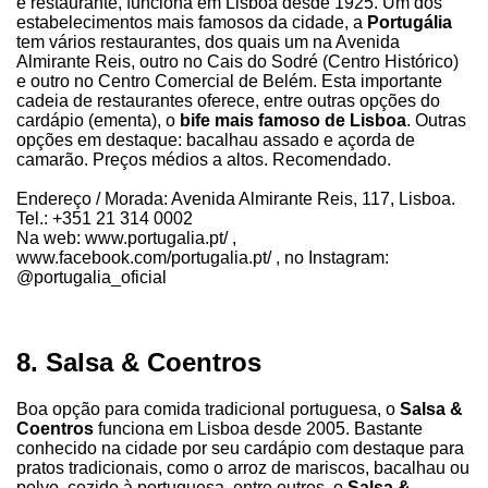
e restaurante, funciona em Lisboa desde 1925. Um dos
estabelecimentos mais famosos da cidade, a
Portugália
tem vários restaurantes, dos quais um na Avenida
Almirante Reis, outro no Cais do Sodré (Centro Histórico)
e outro no Centro Comercial de Belém. Esta importante
cadeia de restaurantes oferece, entre outras opções do
cardápio (ementa), o
bife mais famoso de Lisboa
. Outras
opções em destaque: bacalhau assado e açorda de
camarão. Preços médios a altos. Recomendado.
Endereço / Morada: Avenida Almirante Reis, 117, Lisboa.
Tel.: +351 21 314 0002
Na web: www.portugalia.pt/ ,
www.facebook.com/portugalia.pt/ , no Instagram:
@portugalia_oficial
8. Salsa & Coentros
Boa opção para comida tradicional portuguesa, o
Salsa &
Coentros
funciona em Lisboa desde 2005. Bastante
conhecido na cidade por seu cardápio com destaque para
pratos tradicionais, como o arroz de mariscos, bacalhau ou
polvo, cozido à portuguesa, entre outros, o
Salsa &