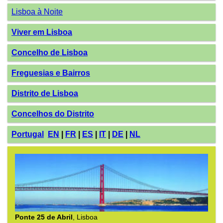
Lisboa à Noite
Viver em Lisboa
Concelho de Lisboa
Freguesias e Bairros
Distrito de Lisboa
Concelhos do Distrito
Portugal
EN
|
FR
|
ES
|
IT
|
DE
|
NL
Ponte 25 de Abril
, Lisboa