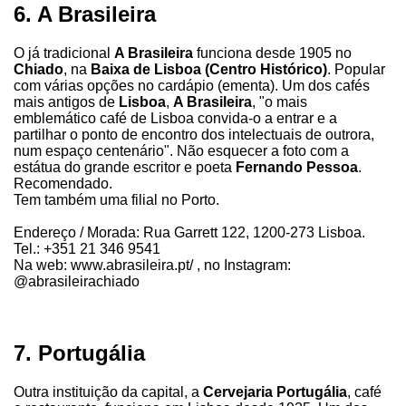
6. A Brasileira
O já tradicional
A Brasileira
funciona desde 1905 no
Chiado
, na
Baixa de Lisboa (Centro Histórico)
. Popular
com várias opções no cardápio (ementa). Um dos cafés
mais antigos de
Lisboa
,
A Brasileira
, "o mais
emblemático café de Lisboa convida-o a entrar e a
partilhar o ponto de encontro dos intelectuais de outrora,
num espaço centenário". Não esquecer a foto com a
estátua do grande escritor e poeta
Fernando Pessoa
.
Recomendado.
Tem também uma filial no Porto.
Endereço / Morada: Rua Garrett 122, 1200-273 Lisboa.
Tel.: +351 21 346 9541
Na web: www.abrasileira.pt/ , no Instagram:
@abrasileirachiado
7. Portugália
Outra instituição da capital, a
Cervejaria Portugália
, café