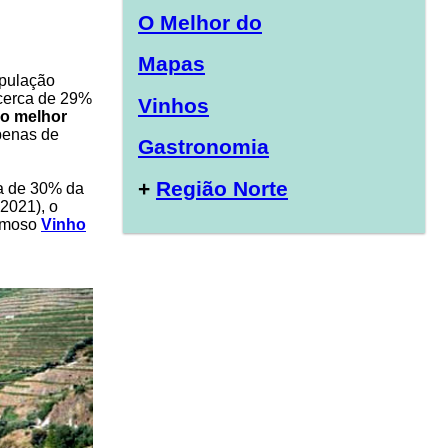
O Melhor do
Mapas
opulação
 cerca de 29%
Vinhos
do melhor
apenas de
Gastronomia
+
Região Norte
a de 30% da
2021), o
famoso
Vinho