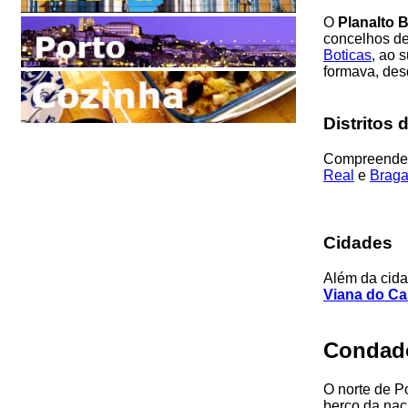
O
Planalto 
concelhos d
Boticas
, ao 
formava, des
Distritos 
Compreende t
Real
e
Brag
Cidades
Além da cid
Viana do Ca
Condado
O norte de Po
berço da nac