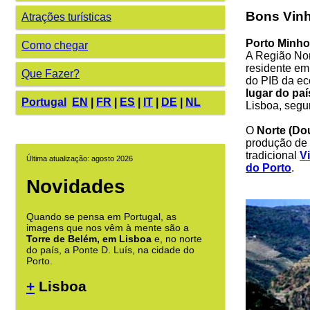
Bons Vin
Atrações turísticas
Porto Minho
Como chegar
A Região Nor
residente em
Que Fazer?
do PIB da ec
lugar do paí
Portugal
EN
|
FR
|
ES
|
IT
|
DE
|
NL
Lisboa, segu
O
Norte (Do
produção de 
tradicional
V
Última atualização: agosto 2026
do Porto
.
Novidades
Quando se pensa em Portugal, as
imagens que nos vêm à mente são a
Torre de Belém, em Lisboa
e, no norte
do país, a Ponte D. Luís, na cidade do
Porto.
+
Lisboa