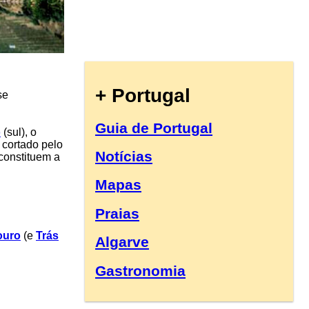
+ Portugal
se
Guia de Portugal
o
(sul), o
 cortado pelo
Notícias
constituem a
Mapas
Praias
ouro
(e
Trás
Algarve
Gastronomia