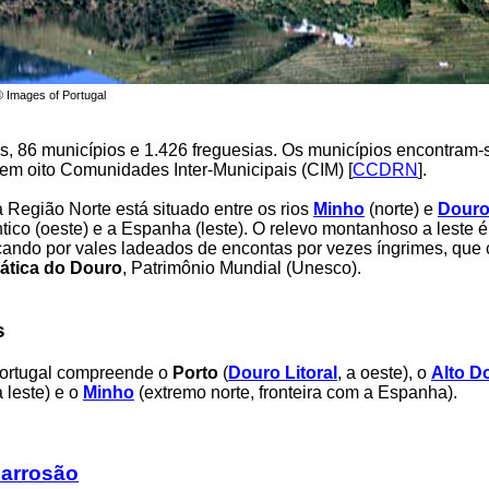
© Images of Portugal
tos, 86 municípios e 1.426 freguesias. Os municípios encontram-
em oito Comunidades Inter-Municipais (CIM) [
CCDRN
].
da Região Norte está situado entre os rios
Minho
(norte) e
Dour
tico (oeste) e a Espanha (leste). O relevo montanhoso a leste é
ando por vales ladeados de encontas por vezes íngrimes, que 
ática do Douro
, Patrimônio Mundial (Unesco).
s
Portugal compreende o
Porto
(
Douro Litoral
, a oeste), o
Alto D
a leste) e o
Minho
(extremo norte, fronteira com a Espanha).
Barrosão