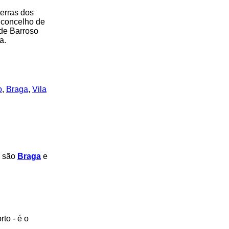
erras dos
o concelho de
 de Barroso
a.
o
,
Braga
,
Vila
e são
Braga
e
to - é o