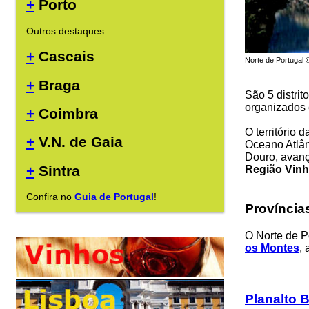
+
Porto
Outros destaques:
+
Cascais
Norte de Portugal 
+
Braga
São 5 distri
organizados 
+
Coimbra
O território 
+
V.N. de Gaia
Oceano Atlân
Douro, avanç
+
Sintra
Região Vinh
Confira no
Guia de Portugal
!
Província
O Norte de 
os Montes
, 
Planalto 