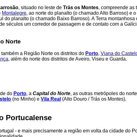
Barrosão
, situado no leste de
Trás os Montes
, compreende as t
e
Montalegre
, ao norte do planalto (o chamado Alto Barroso) e 
sul do planalto (o chamado Baixo Barroso). A Terra montanhosa
de séculos um corredor de passagem e de contato com a Galíci
do Norte
ambém a Região Norte os distritos do
Porto
,
Viana do Castel
ança
, além do norte dos distritos de Aveiro, Viseu e Guarda.
ade do
Porto
, a
Capital do Norte
, as outras metrópoles do nort
stelo
(no Minho) e
Vila Real
(Alto Douro / Trás os Montes).
 Portucalense
rtugal - e mais precisamente a região em volta da cidade do Por
ionalidade.