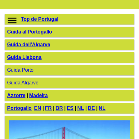
Top de Portugal
Guida al Portogallo
Guida dell'Algarve
Guida Lisbona
Guida Porto
Guida Algarve
Azzorre
|
Madeira
Portogallo
EN
|
FR
|
BR
|
ES
|
NL
|
DE
|
NL