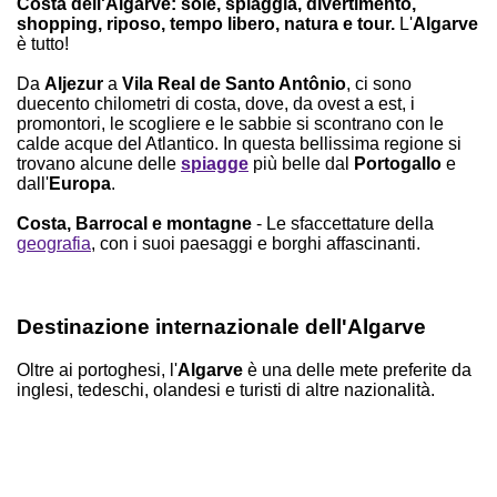
Costa dell'Algarve: sole, spiaggia, divertimento,
shopping, riposo, tempo libero, natura e tour.
L'
Algarve
è tutto!
Da
Aljezur
a
Vila Real de Santo Antônio
, ci sono
duecento chilometri di costa, dove, da ovest a est, i
promontori, le scogliere e le sabbie si scontrano con le
calde acque del Atlantico. In questa bellissima regione si
trovano alcune delle
spiagge
più belle dal
Portogallo
e
dall'
Europa
.
Costa, Barrocal e montagne
- Le sfaccettature della
geografia
, con i suoi paesaggi e borghi affascinanti.
Destinazione internazionale dell'Algarve
Oltre ai portoghesi, l'
Algarve
è una delle mete preferite da
inglesi, tedeschi, olandesi e turisti di altre nazionalità.