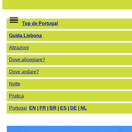
Top de Portugal
Guida Lisbona
Attrazioni
Dove alloggiare?
Dove andare?
Notte
Pratica
Portugal
EN
|
FR
|
BR
|
ES
|
DE
|
NL