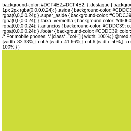
background-color: #DCF4E2;#DCF4E2; } .destaque { background-
1px 2px rgba(0,0,0,0.24); } .aside { background-color: #CDDC39
rgba(0,0,0,0.24); } .super_aside { background-color: #CDDC39; 
rgba(0,0,0,0.24); } .faixa_vermelha { background-color: #d60606
rgba(0,0,0,0.24); } .anuncios { background-color: #CDDC39; col
rgba(0,0,0,0.24); } .footer { background-color: #CDDC39; color:
/* For mobile phones: */ [class*="col-"] { width: 100%; } @media 
{width: 33.33%;} .col-5 {width: 41.66%;} .col-6 {width: 50%;} .co
100%;} }