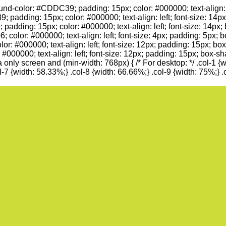
color: #CDDC39; padding: 15px; color: #000000; text-align: lef
; padding: 15px; color: #000000; text-align: left; font-size: 14
padding: 15px; color: #000000; text-align: left; font-size: 14px
; color: #000000; text-align: left; font-size: 4px; padding: 5px;
or: #000000; text-align: left; font-size: 12px; padding: 15px; b
 #000000; text-align: left; font-size: 12px; padding: 15px; box-s
only screen and (min-width: 768px) { /* For desktop: */ .col-1 {wi
l-7 {width: 58.33%;} .col-8 {width: 66.66%;} .col-9 {width: 75%;} .