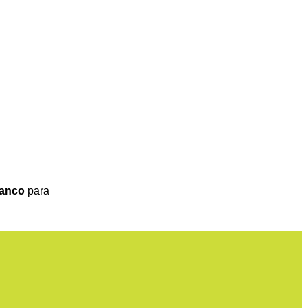
ranco
para