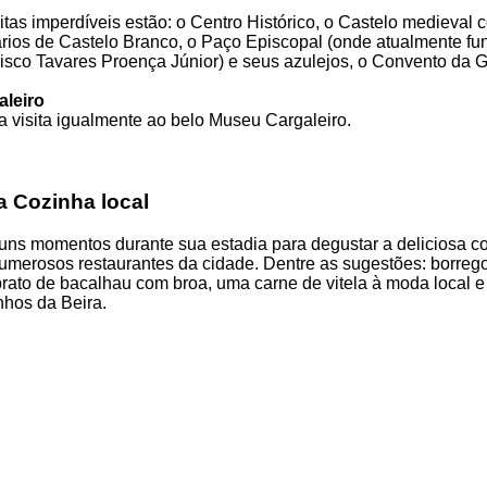
itas imperdíveis estão: o Centro Histórico, o Castelo medieval 
rios de Castelo Branco, o Paço Episcopal (onde atualmente fu
sco Tavares Proença Júnior) e seus azulejos, o Convento da G
leiro
 visita igualmente ao belo Museu Cargaleiro.
a Cozinha local
uns momentos durante sua estadia para degustar a deliciosa co
merosos restaurantes da cidade. Dentre as sugestões: borrego
rato de bacalhau com broa, uma carne de vitela à moda local e
nhos da Beira.