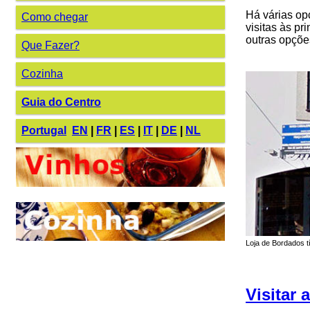
Há várias o
Como chegar
visitas às pr
outras opçõe
Que Fazer?
Cozinha
Guia do Centro
Portugal
EN
|
FR
|
ES
|
IT
|
DE
|
NL
Loja de Bordados t
Visitar 