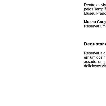
Dentre as vis
pelos Templá
Museu Franci
Museu Carga
Reservar uma
Degustar 
Reservar alg
em um dos nu
assado, um p
deliciosos vi