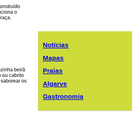
construído
nciona o
raça.
Notícias
Mapas
zinha beirã
Praias
 ou cabrito
 saborear os
Algarve
Gastronomia