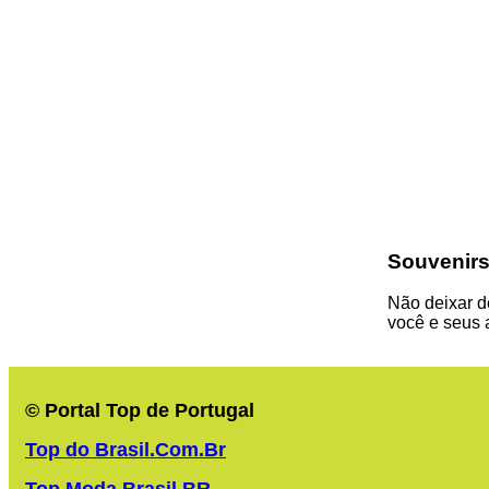
Souvenirs
Não deixar 
você e seus 
© Portal Top de Portugal
Top do Brasil.Com.Br