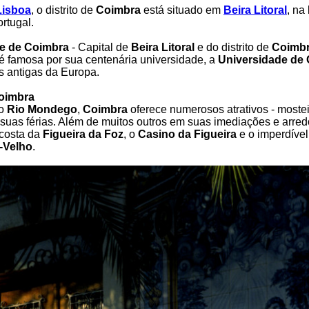
Lisboa
, o distrito de
Coimbra
está situado em
Beira Litoral
, na
rtugal.
e de Coimbra
- Capital de
Beira Litoral
e do distrito de
Coimb
é famosa por sua centenária universidade, a
Universidade de
 antigas da Europa.
oimbra
do
Rio Mondego
,
Coimbra
oferece numerosos atrativos - mostei
a suas férias. Além de muitos outros em suas imediações e arre
 costa da
Figueira da Foz
, o
Casino da Figueira
e o imperdível
-Velho
.