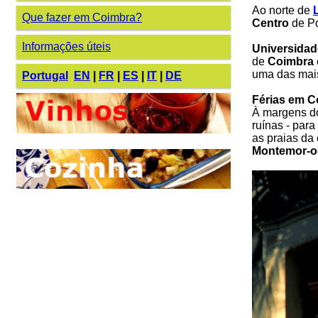
Ao norte de
Que fazer em Coimbra?
Centro
de Po
Informações úteis
Universidad
de
Coimbra
uma das mais
Portugal
EN
|
FR
|
ES
|
IT
|
DE
Férias em C
À margens 
ruínas - par
as praias da
Montemor-o