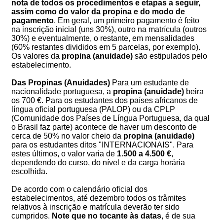
nota de todos os procedimentos e etapas a seguir,
assim como do valor da propina e do modo de
pagamento
. Em geral, um primeiro pagamento é feito
na inscrição inicial (uns 30%), outro na matrícula (outros
30%) e eventualmente, o restante, em mensalidades
(60% restantes divididos em 5 parcelas, por exemplo).
Os valores da
propina (anuidade)
são estipulados pelo
estabelecimento.
Das Propinas (Anuidades)
Para um estudante de
nacionalidade portuguesa, a
propina (anuidade)
beira
os 700 €. Para os estudantes dos países africanos de
língua oficial portuguesa (PALOP) ou da CPLP
(Comunidade dos Países de Língua Portuguesa, da qual
o Brasil faz parte) acontece de haver um desconto de
cerca de 50% no valor cheio da
propina (anuidade)
para os estudantes ditos "INTERNACIONAIS". Para
estes últimos, o valor varia de
1.500 a 4.500 €
,
dependendo do curso, do nível e da carga horária
escolhida.
De acordo com o calendário oficial dos
estabelecimentos, até dezembro todos os trâmites
relativos à inscrição e matrícula deverão ter sido
cumpridos.
Note que no tocante às datas
, é de sua