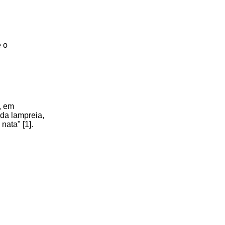
e o
, em
 da lampreia,
nata" [1].