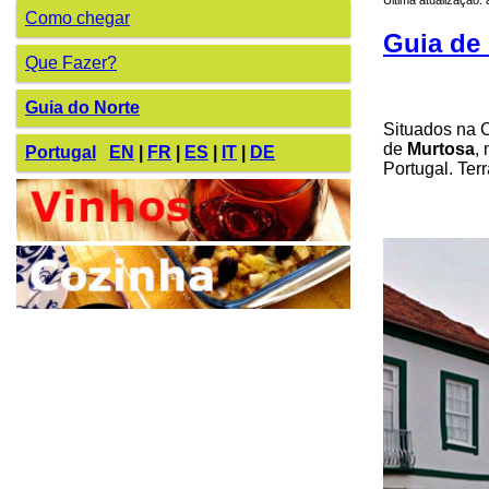
Como chegar
Guia de 
Que Fazer?
Guia do Norte
Situados na C
de
Murtosa
,
Portugal
EN
|
FR
|
ES
|
IT
|
DE
Portugal. Ter