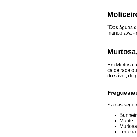
Moliceir
"Das águas d
manobrava - re
Murtosa
Em Murtosa a
caldeirada ou
do sável, do 
Freguesia
São as seguin
Bunheir
Monte
Murtosa
Torreira