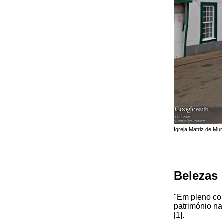
Igreja Matriz de Mu
Belezas 
"Em pleno cor
património na
[1].