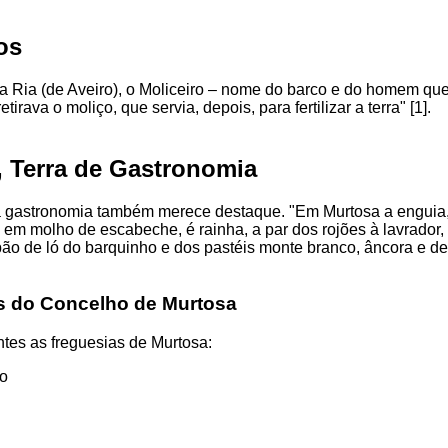
os
a Ria (de Aveiro), o Moliceiro – nome do barco e do homem qu
tirava o moliço, que servia, depois, para fertilizar a terra" [1].
, Terra de Gastronomia
 gastronomia também merece destaque. "Em Murtosa a enguia
 em molho de escabeche, é rainha, a par dos rojões à lavrador,
pão de ló do barquinho e dos pastéis monte branco, âncora e de 
s do Concelho de Murtosa
tes as freguesias de Murtosa:
o