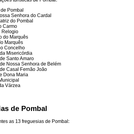
 de Pombal
Nossa Senhora do Cardal
Matriz do Pombal
do Carmo
o Relogio
ro do Marquês
do Marquês
do Concelho
da Misericórdia
de Santo Amaro
 de Nossa Senhora de Belém
de Casal Fernão João
e Dona Maria
Municipal
da Várzea
ias de Pombal
ntes as 13 freguesias de Pombal: