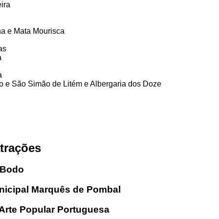
ira
lha e Mata Mourisca
as
a
a
o e São Simão de Litém e Albergaria dos Doze
trações
 Bodo
icipal Marquês de Pombal
Arte Popular Portuguesa