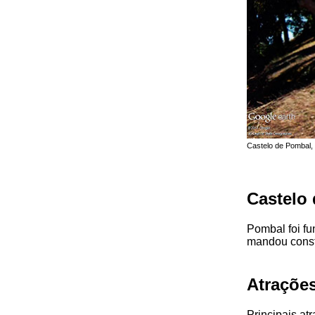
Castelo de Pombal, 
Castelo
Pombal foi f
mandou constr
Atraçõe
Principais at