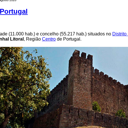
Portugal
ade (11.000 hab.) e concelho (55.217 hab.) situados no
Distrito
nhal Litoral
, Região
Centro
de Portugal.