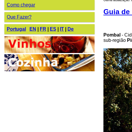
Como chegar
Guia de 
Que Fazer?
Portugal
EN
|
FR
|
ES
|
IT
|
De
Pombal
- Cid
sub-região
Pi