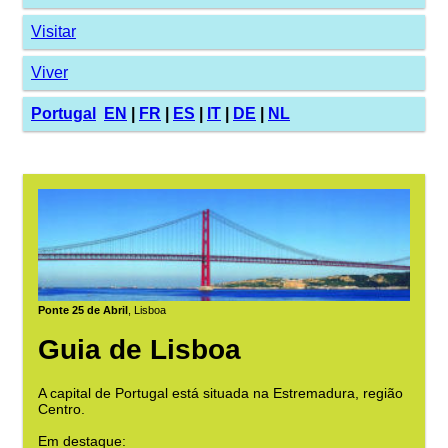
Visitar
Viver
Portugal
EN
|
FR
|
ES
|
IT
|
DE
|
NL
Ponte 25 de Abril
, Lisboa
Guia de Lisboa
A capital de Portugal está situada na Estremadura, região
Centro.
Em destaque: