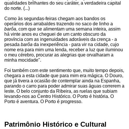
qualidades brilhantes do seu caráter, a verdadeira capital
do norte. (...)
Como às segundas-feiras chegam aos bandos os
operários dos arrabaldes trazendo no saco de linho a
barôa
, com que se alimentam uma semana inteira, assim
há vinte anos eu cheguei de um canto obscuro da
província com as ingenuidades adoráveis da crença - a
pesada
barôa
da inexperiência - para vir na cidade, cujo
nome era para mim uma lenda, receber a luz que iluminou
o meu cérebro, procurar as alegrias que orvalharam a
minha mocidade".
Foi também com este sentimento que, muito tempo depois,
chegara a esta cidade que para mim era mágica. O Douro,
que já tivera a ocasião de contemplar ainda na Espanha,
parando o carro para poder admirar suas águas correrem a
leste. O belo conjunto da Ribeira, as ruelas que subiam
levando-nos ao Centro Histórico. O Porto é história. O
Porto é aventura. O Porto é progresso.
Patrimônio Histórico e Cultural