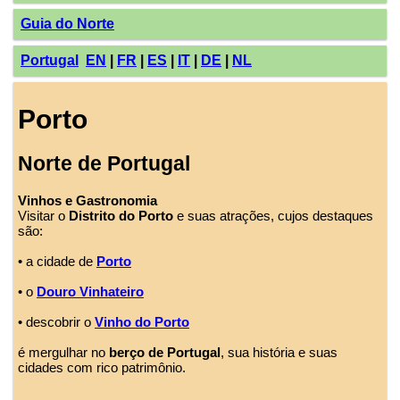
Guia do Norte
Portugal
EN
|
FR
|
ES
|
IT
|
DE
|
NL
Porto
Norte de Portugal
Vinhos e Gastronomia
Visitar o
Distrito do Porto
e suas atrações, cujos destaques
são:
• a cidade de
Porto
• o
Douro Vinhateiro
• descobrir o
Vinho do Porto
é mergulhar no
berço de Portugal
, sua história e suas
cidades com rico patrimônio.