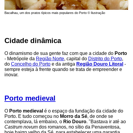
Bacalhau, um dos pratos típicos mais populares do Porto © Ilustração
Cidade dinâmica
O dinamismo de sua gente faz com que a cidade do
Porto
- Metrópole da
Região Norte
, capital do
Distrito do Porto
,
do
Concelho do Porto
e da antiga
Região Douro Litoral
-
sempre esteja à frente quando se trata de empreender e
inovar.
Porto medieval
O
Porto medieval
é o espaço da fundação da cidade do
Porto. E tudo começou no
Morro da Sé
, de onde se
contemplava, lá embaixo, o
Rio Douro
. "Bastava ir até ao
Castrum novum
dos romanos, no sítio da Penaventosa,
hoje bairro velho da Sé, para estabelecer uma garantia,