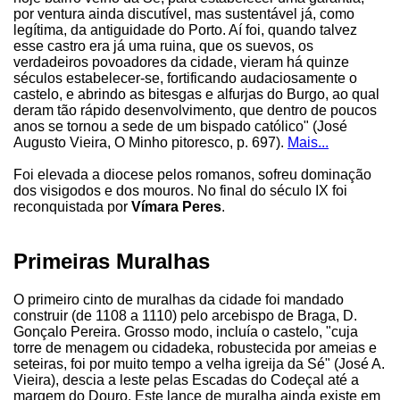
por ventura ainda discutível, mas sustentável já, como
legítima, da antiguidade do Porto. Aí foi, quando talvez
esse castro era já uma ruina, que os suevos, os
verdadeiros povoadores da cidade, vieram há quinze
séculos estabelecer-se, fortificando audaciosamente o
castelo, e abrindo as bitesgas e alfurjas do Burgo, ao qual
deram tão rápido desenvolvimento, que dentro de poucos
anos se tornou a sede de um bispado católico" (José
Augusto Vieira, O Minho pitoresco, p. 697).
Mais...
Foi elevada a diocese pelos romanos, sofreu dominação
dos visigodos e dos mouros. No final do século IX foi
reconquistada por
Vímara Peres
.
Primeiras Muralhas
O primeiro cinto de muralhas da cidade foi mandado
construir (de 1108 a 1110) pelo arcebispo de Braga, D.
Gonçalo Pereira. Grosso modo, incluía o castelo, "cuja
torre de menagem ou cidadeka, robustecida por ameias e
seteiras, foi por muito tempo a velha igreija da Sé" (José A.
Vieira), descia a leste pelas Escadas do Codeçal até a
margem do Douro. Este lance de muralha ainda existe em