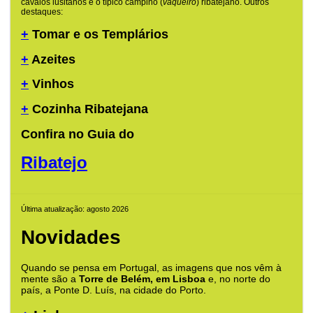
cavalos lusitanos e o típico campino (
vaqueiro
) ribatejano. Outros
destaques:
+
Tomar e os Templários
+
Azeites
+
Vinhos
+
Cozinha Ribatejana
Confira no Guia do
Ribatejo
Última atualização: agosto 2026
Novidades
Quando se pensa em Portugal, as imagens que nos vêm à
mente são a
Torre de Belém, em Lisboa
e, no norte do
país, a Ponte D. Luís, na cidade do Porto.