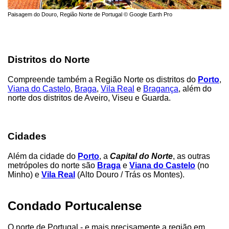
Paisagem do Douro, Região Norte de Portugal © Google Earth Pro
Distritos do Norte
Compreende também a Região Norte os distritos do
Porto
,
Viana do Castelo
,
Braga
,
Vila Real
e
Bragança
, além do
norte dos distritos de Aveiro, Viseu e Guarda.
Cidades
Além da cidade do
Porto
, a
Capital do Norte
, as outras
metrópoles do norte são
Braga
e
Viana do Castelo
(no
Minho) e
Vila Real
(Alto Douro / Trás os Montes).
Condado Portucalense
O norte de Portugal - e mais precisamente a região em