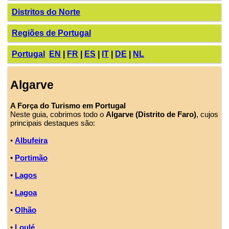
Distritos do Norte
Regiões de Portugal
Portugal
EN
|
FR
|
ES
|
IT
|
DE
|
NL
Algarve
A Força do Turismo em Portugal
Neste guia, cobrimos todo o
Algarve (Distrito de Faro)
, cujos
principais destaques são:
•
Albufeira
•
Portimão
•
Lagos
•
Lagoa
•
Olhão
•
Loulé