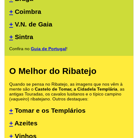
+
Coimbra
+
V.N. de Gaia
+
Sintra
Confira no
Guia de Portugal
!
O Melhor do Ribatejo
Quando se pensa no Ribatejo, as imagens que nos vêm à
mente são o
Castelo de Tomar, a Cidadela Templária
, as
antigas Touradas, os cavalos lusitanos e o típico campino
(
vaqueiro
) ribatejano. Outros destaques:
+
Tomar e os Templários
+
Azeites
+
Vinhos