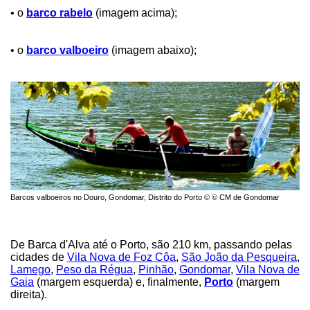
• o
barco rabelo
(imagem acima);
• o
barco valboeiro
(imagem abaixo);
Barcos valboeiros no Douro, Gondomar, Distrito do Porto © © CM de Gondomar
De Barca d'Alva até o Porto, são 210 km, passando pelas
cidades de
Vila Nova de Foz Côa
,
São João da Pesqueira
,
Lamego
,
Peso da Régua
,
Pinhão
,
Gondomar
,
Vila Nova de
Gaia
(margem esquerda) e, finalmente,
Porto
(margem
direita).