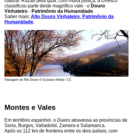
natural. Razão pela qual, com muita justiça, a Unesco
classificou parte deste magnífico vale - o
Douro
Vinhateiro
-
Patrimônio da Humanidade
.
Saber mais:
Alto Douro Vinhateiro, Patrimônio da
Humanidade
.
Paisagem do Rio Douro © Gustavo Motta / CC
Montes e Vales
Em território espanhol, o
Duero
atravessa as províncias de
Soria, Burgos, Valladolid, Zamora e Salamanca.
Após os 112 km de fronteira entre os dois países, com