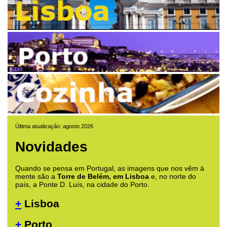
Última atualização: agosto 2026
Novidades
Quando se pensa em Portugal, as imagens que nos vêm à
mente são a
Torre de Belém, em Lisboa
e, no norte do
país, a Ponte D. Luís, na cidade do Porto.
+
Lisboa
+
Porto