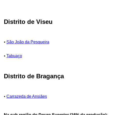
Distrito de Viseu
•
São João da Pesqueira
•
Tabuaço
Distrito de Bragança
•
Carrazeda de Ansiães
Na sub-região do Douro Superior (16% da produção)
: