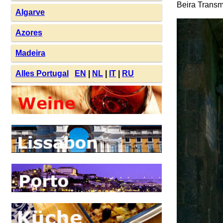
Beira Transm
Algarve
Azores
Madeira
Alles Portugal
EN
|
NL
|
IT
|
RU