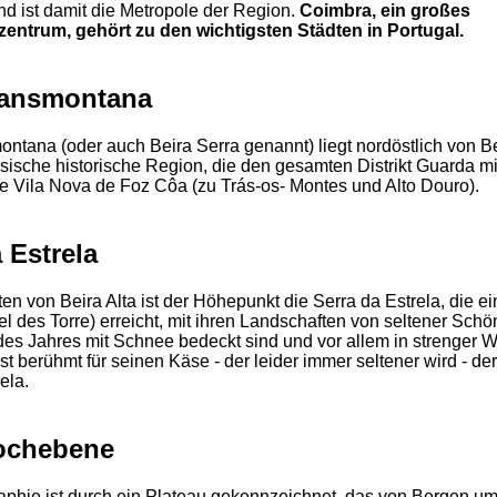
d ist damit die Metropole der Region.
Coimbra, ein großes
zentrum, gehört zu den wichtigsten Städten in Portugal.
ransmontana
ontana (oder auch Beira Serra genannt) liegt nordöstlich von Be
esische historische Region, die den gesamten Distrikt Guarda 
 Vila Nova de Foz Côa (zu Trás-os- Montes und Alto Douro).
 Estrela
en von Beira Alta ist der Höhepunkt die Serra da Estrela, die 
l des Torre) erreicht, mit ihren Landschaften von seltener Schö
des Jahres mit Schnee bedeckt sind und vor allem in strenger W
st berühmt für seinen Käse - der leider immer seltener wird - de
ela.
ochebene
phie ist durch ein Plateau gekennzeichnet, das von Bergen um