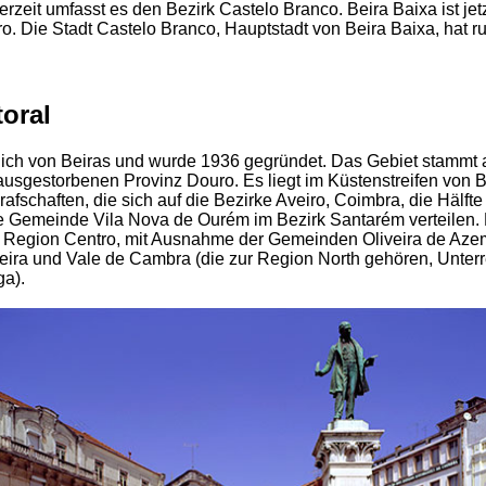
rzeit umfasst es den Bezirk Castelo Branco. Beira Baixa ist jetz
o. Die Stadt Castelo Branco, Hauptstadt von Beira Baixa, hat r
toral
tlich von Beiras und wurde 1936 gegründet. Das Gebiet stammt
 ausgestorbenen Provinz Douro. Es liegt im Küstenstreifen von 
afschaften, die sich auf die Bezirke Aveiro, Coimbra, die Hälfte
ie Gemeinde Vila Nova de Ourém im Bezirk Santarém verteilen. 
r Region Centro, mit Ausnahme der Gemeinden Oliveira de Aze
ira und Vale de Cambra (die zur Region North gehören, Unterr
a).