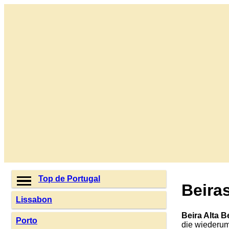
Top de Portugal
Beira
Lissabon
Beira Alta B
Porto
die wiederum 