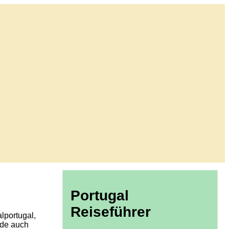
Portugal
Reiseführer
alportugal,
urde auch