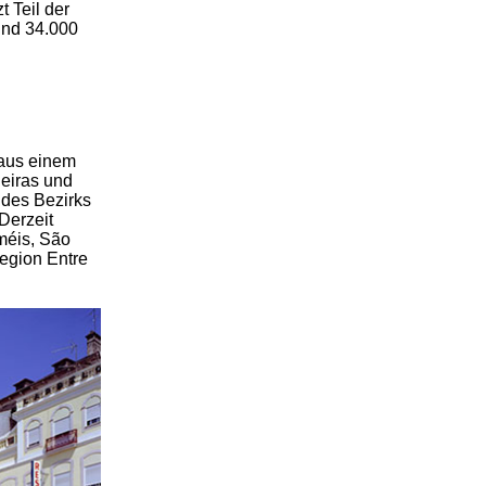
t Teil der
und 34.000
 aus einem
Beiras und
 des Bezirks
Derzeit
méis, São
egion Entre