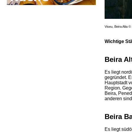
Viseu, Beira Alta 
Wichtige St
Beira Al
Es liegt nor
gegründet. E
Hauptstadt vo
Region. Gege
Beira, Pened
anderen sind
Beira B
Es liegt süd