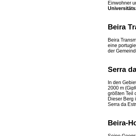
Einwohner un
Universitäts
Beira T
Beira Transm
eine portugi
der Gemeinde
Serra da
In den Gebiet
2000 m (Gipfe
größten Teil 
Dieser Berg i
Serra da Estr
Beira-H
Seine Geogra