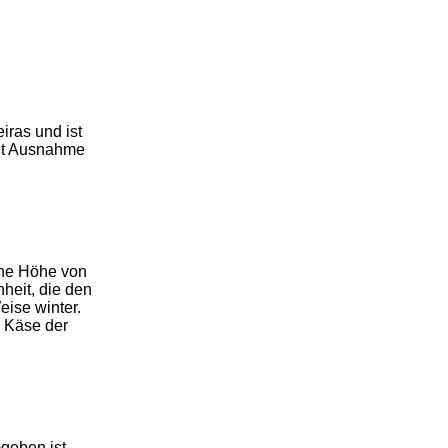
iras und ist
mit Ausnahme
eine Höhe von
nheit, die den
eise winter.
r Käse der
geben ist