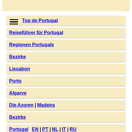
Top de Portugal
Reiseführer für Portugal
Regionen Portugals
Bezirke
Lissabon
Porto
Algarve
Die Azoren
|
Madeira
Bezirke
Portugal
EN
|
PT
|
NL
|
IT
|
RU