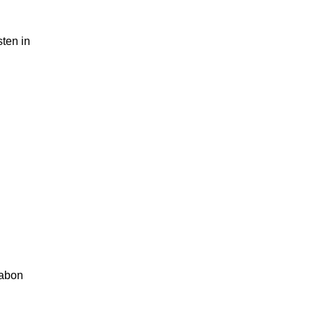
sten in
sabon