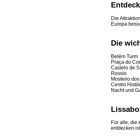
Entdeck
Die Attraktio
Europa besuc
Die wic
Belém Turm
Praça do Co
Castelo de S
Rossio
Mosteiro dos
Centro Histó
Nacht und G
Lissabo
Für alle, di
entdecken is