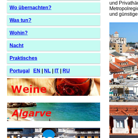
und Privathä
Wo übernachten?
Metropolregi
und günstiger
Was tun?
Wohin?
Nacht
Praktisches
Portugal
EN
|
NL
|
IT
|
RU