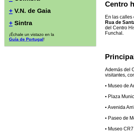
Centro h
+
V.N. de Gaia
En las calles 
+
Sintra
Rua de Sant
del Centro Hi
Funchal.
¡Échale un vistazo en la
Guía de Portugal
!
Principa
Además del Ce
visitantes, co
• Museo de A
• Plaza Munic
• Avenida Arr
• Paseo de M
• Museo CR7 