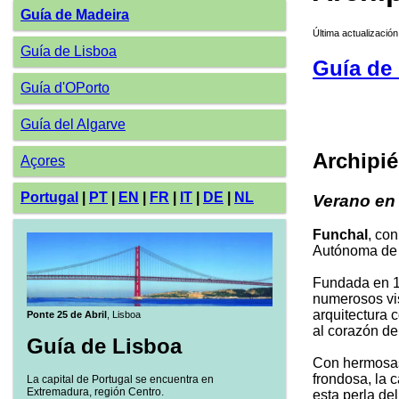
Guía de Madeira
Última actualizació
Guía de Lisboa
Guía de 
Guía d'OPorto
Guía del Algarve
Archipié
Açores
Portugal
|
PT
|
EN
|
FR
|
IT
|
DE
|
NL
Verano en
Funchal
, co
Autónoma de
Fundada en 14
numerosos vis
arquitectura c
Ponte 25 de Abril
, Lisboa
al corazón de
Guía de Lisboa
Con hermosas
frondosa, la 
La capital de Portugal se encuentra en
Extremadura, región Centro.
esta perla del