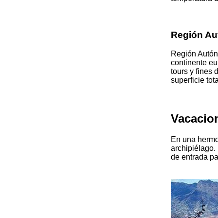
Región Au
Región Autón
continente eu
tours y fines
superficie tot
Vacacio
En una hermos
archipiélago.
de entrada pa