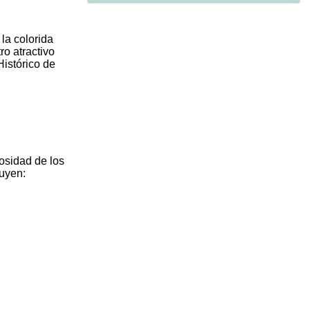
 la colorida
tro atractivo
Histórico de
osidad de los
luyen: