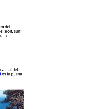
km del
es (
golf
, surf),
 una
a capital del
l
es la puerta