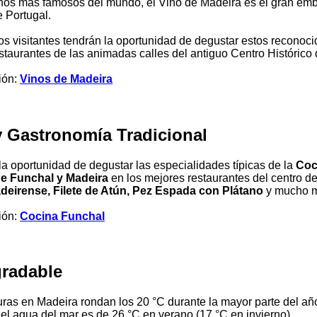
inos más famosos del mundo, el Vino de Madeira es el gran em
e Portugal.
os visitantes tendrán la oportunidad de degustar estos reconoci
estaurantes de las animadas calles del antiguo Centro Histórico
ión:
Vinos de Madeira
y Gastronomía Tradicional
la oportunidad de degustar las especialidades típicas de la
Coc
de Funchal y Madeira
en los mejores restaurantes del centro d
eirense, Filete de Atún, Pez Espada con Plátano
y mucho 
ión:
Cocina Funchal
gradable
ras en Madeira rondan los 20 °C durante la mayor parte del año
el agua del mar es de 26 °C en verano (17 °C en invierno).