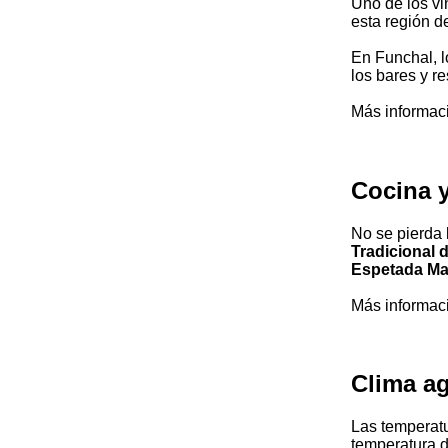
Uno de los v
esta región d
En Funchal, l
los bares y r
Más informac
Cocina 
No se pierda 
Tradicional 
Espetada Mad
Más informac
Clima a
Las temperatu
temperatura d