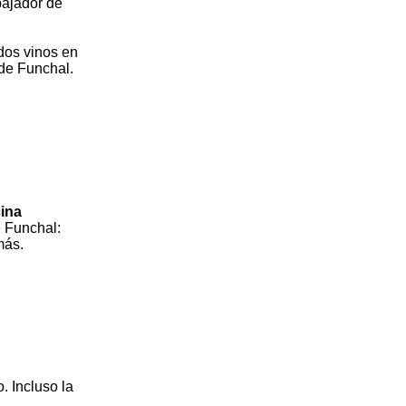
bajador de
dos vinos en
 de Funchal.
ina
e Funchal:
más.
. Incluso la