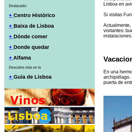
Lisboa en avi
Destacado:
Si visitas Fu
+
Centro Histórico
Actualmente, 
+
Baixa de Lisboa
visitantes: bu
instalaciones
+
Dónde comer
+
Donde quedar
+
Alfama
Vacacio
Descubre más en la
En una hermos
+
Guía de Lisboa
archipiélago.
puerta de ent