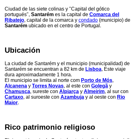
Ciudad de las siete colinas y "Capital del gótico
portugués",
Santarém
es la capital de
Comarca del
Ribatejo
, capital de la comarca y
condado
(municipio) de
Santarém
ubicado en el centro de Portugal.
Ubicación
La ciudad de Santarém y el municipio (municipalidad) de
Santarém se encuentran a 82 km de
Lisboa
, Este viaje
dura aproximadamente 1 hora.
El municipio se limita al norte com
Porto de Mós
,
Alcanena
y
Torres Novas
, al este con
Golegã
y
Chamusca
, sureste con
Alpiarça
y
Almeirim
, al sur con
Cartaxo
, al suroeste con
Azambuja
y al oeste con
Rio
Maior
.
Rico patrimonio religioso