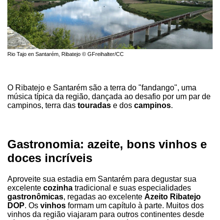
Rio Tajo en Santarém, Ribatejo © GFreihalter/CC
O Ribatejo e Santarém são a terra do "fandango", uma
música típica da região, dançada ao desafio por um par de
campinos, terra das
touradas
e dos
campinos
.
Gastronomia: azeite, bons vinhos e
doces incríveis
Aproveite sua estadia em Santarém para degustar sua
excelente
cozinha
tradicional e suas especialidades
gastronômicas
, regadas ao excelente
Azeito Ribatejo
DOP
. Os
vinhos
formam um capítulo à parte. Muitos dos
vinhos da região viajaram para outros continentes desde