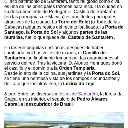
El rico patrimonio de Santarém, tanto religioso como civil,
es una de las principales razones para incluir la ciudad en
su descubrimiento de Portugal. El Castillo de Santarém
(en las parroquias de Marvila) es uno de los principales
atractivos de la ciudad. La
Torre del Reloj
(o Torre de las
Cabacas) algunos restos del recinto fortificado, la
Porta de
Santiago
, la
Porta do Sol
y algunos
partes de las
murallas
, fue lo que queda del
Castelo de Santarém
.
En las Reconquitas cristianas, después de haber
cambiado muchas veces de manos, el
Castillo de
Santarém
fue finalmente tomado por las guarniciones al
servicio del rey. Tras la victoria, D. Afonso Henriques donó
el castillo y el dominio a la
Orden Templaria
.
Desde lo alto de la colina, sus jardines y la
Porta do Sol
,
se tiene una hermosa vista de los campos circundantes y
del Tajo que los atraviesa, la
Lezíria do Tejo
.
&toro; Entre las diversas
iglesias de Santarém
, la Igreja da
Graça: en su interior, el sepulcro de
Pedro Álvares
Cabral, el descubridor de Brasil
.