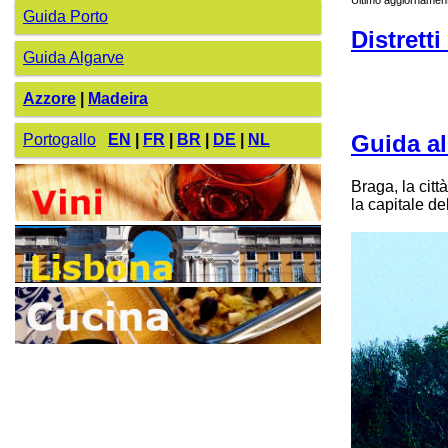
Guida Porto
Distrett
Guida Algarve
Azzore
|
Madeira
Guida al
Portogallo
EN
|
FR
|
BR
|
DE
|
NL
Braga, la citt
la capitale de