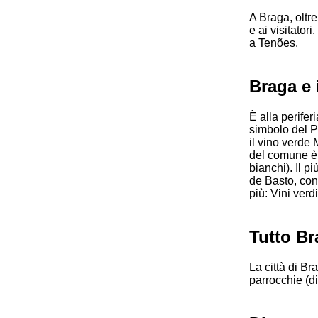
A Braga, oltre
e ai visitator
a Tenões.
Braga e 
È alla perife
simbolo del Po
il vino verde
del comune è d
bianchi). Il p
de Basto, con 
più: Vini verd
Tutto Br
La città di Br
parrocchie (di