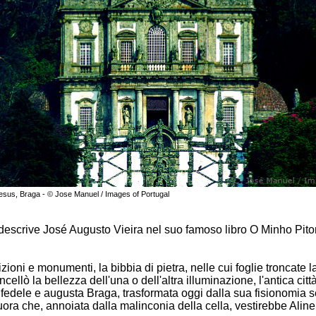
esus, Braga - © Jose Manuel / Images of Portugal
escrive José Augusto Vieira nel suo famoso libro O Minho Pito
izioni e monumenti, la bibbia di pietra, nelle cui foglie troncate 
ellò la bellezza dell'una o dell'altra illuminazione, l'antica città
fedele e augusta Braga, trasformata oggi dalla sua fisionomia s
uora che, annoiata dalla malinconia della cella, vestirebbe Alin