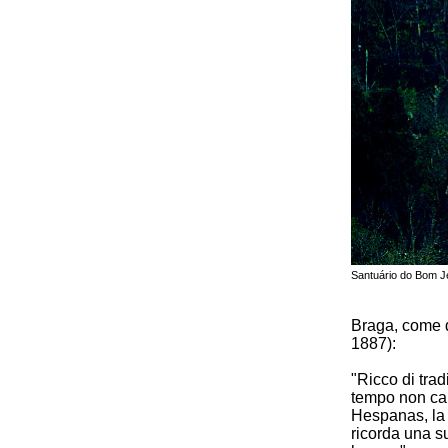
Santuário do Bom J
Braga, come d
1887):
"Ricco di trad
tempo non canc
Hespanas, la 
ricorda una s