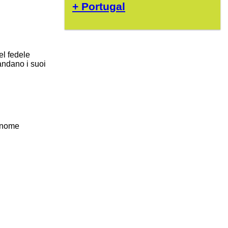
+ Portugal
el fedele
mandano i suoi
l nome