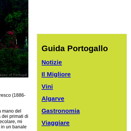
Guida Portogallo
Notizie
Il Migliore
Vini
resco (1886-
Algarve
Gastronomia
la mano del
 dei primati di
ecolare, mi
Viaggiare
e in un banale