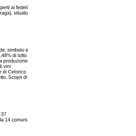
erti ai fedeli
raga), situato
rde, simbolo e
8,48% di tutto
 la produzione
i vini
e di Celorico
tto. Scopri di
a 37
 da 14 comuni.