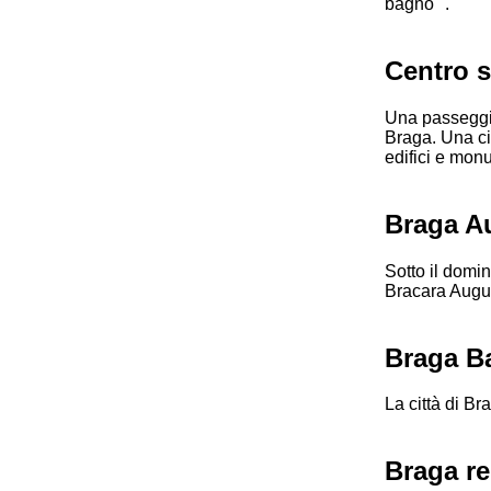
bagno ".
Centro s
Una passeggiat
Braga. Una cit
edifici e mon
Braga A
Sotto il domin
Bracara Augu
Braga B
La città di Br
Braga re