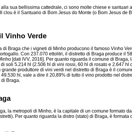
 alla sua bellissima cattedrale, ci sono molte chiese e santuari ap
i. Il clou è il Santuario di Bom Jesus do Monte (o Bom Jesus de B
il Vinho Verde
ria di Braga che i vigneti di Minho producono il famoso Vinho Ve
rtogallo. Con 237.070 ettolitri, il distretto di Braga produce il 5
 Minho [dati IVV, 2016]. Per quanto riguarda il comune di Braga,
i soli 5.214 hl (2.506 hl di vini rossi, 60 hl di rosato e 2.647 hl d
iù grande produttore di vini verdi nel distretto di Braga è il comun
49.530 hl, vale a dire il 20,89% di tutto il vino prodotto nel distre
i di Braga.
aga
aga, la metropoli di Minho, è la capitale di un comune formato d
stretti). Per quanto riguarda la distro (stato) di Braga, è formata