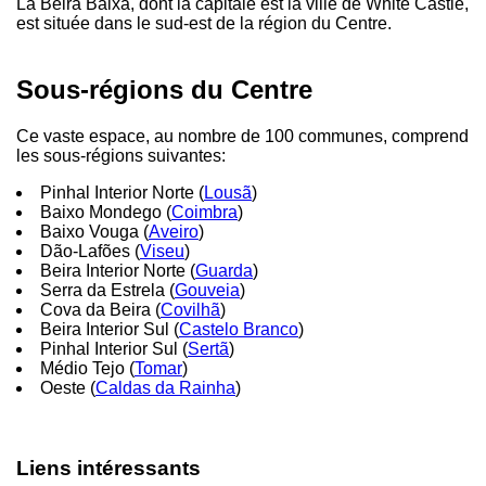
La Beira Baixa, dont la capitale est la ville de White Castle,
est située dans le sud-est de la région du Centre.
Sous-régions du Centre
Ce vaste espace, au nombre de 100 communes, comprend
les sous-régions suivantes:
Pinhal Interior Norte (
Lousã
)
Baixo Mondego (
Coimbra
)
Baixo Vouga (
Aveiro
)
Dão-Lafões (
Viseu
)
Beira Interior Norte (
Guarda
)
Serra da Estrela (
Gouveia
)
Cova da Beira (
Covilhã
)
Beira Interior Sul (
Castelo Branco
)
Pinhal Interior Sul (
Sertã
)
Médio Tejo (
Tomar
)
Oeste (
Caldas da Rainha
)
Liens intéressants