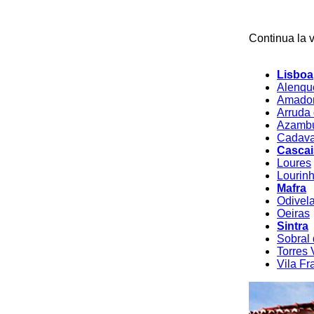
Continua la vi
Lisboa
Alenqu
Amado
Arruda
Azamb
Cadava
Cascai
Loures
Lourin
Mafra
Odivel
Oeiras
Sintra
Sobral
Torres 
Vila Fr