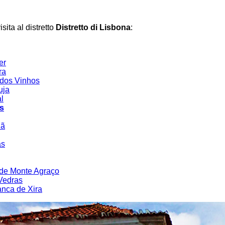
sita al distretto
Distretto di Lisbona
:
er
ra
 dos Vinhos
uja
l
s
hã
as
 de Monte Agraço
Vedras
anca de Xira