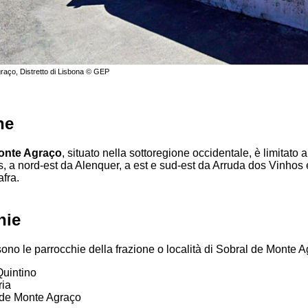
raço, Distretto di Lisbona © GEP
ne
onte Agraço
, situato nella sottoregione occidentale, è limitato 
, a nord-est da Alenquer, a est e sud-est da Arruda dos Vinhos 
fra.
hie
ono le parrocchie della frazione o località di Sobral de Monte A
uintino
ria
 de Monte Agraço