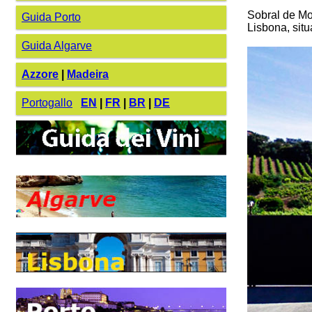
Sobral de Mon
Guida Porto
Lisbona, situ
Guida Algarve
Azzore
|
Madeira
Portogallo
EN
|
FR
|
BR
|
DE