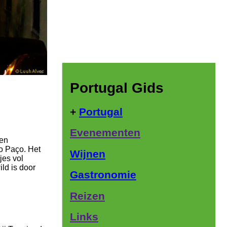
Portugal Gids
+
Portugal
Evenementen
een
o Paço. Het
Wijnen
jes vol
ld is door
Gastronomie
Reizen
Links