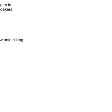
egen in
zoekers
uw ontdekking