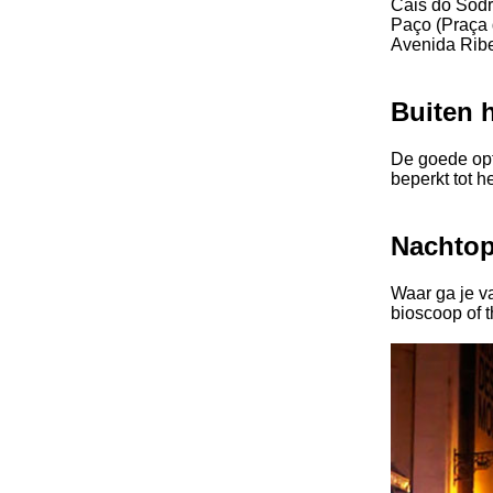
Cais do Sodré
Paço (Praça 
Avenida Ribe
Buiten 
De goede opt
beperkt tot h
Nachtop
Waar ga je va
bioscoop of t