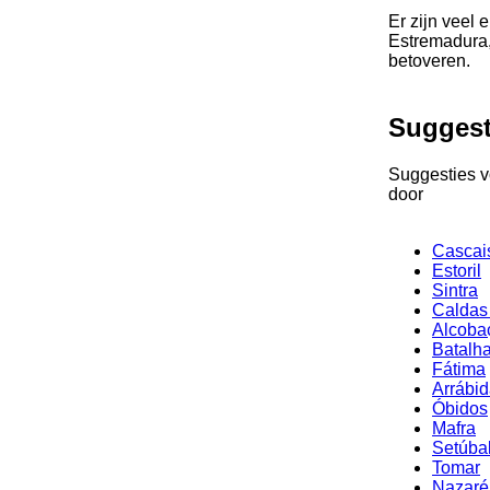
Er zijn veel 
Estremadura, 
betoveren.
Suggest
Suggesties v
door
Cascai
Estoril
Sintra
Caldas
Alcoba
Batalh
Fátima
Arrábi
Óbidos
Mafra
Setúba
Tomar
Nazaré