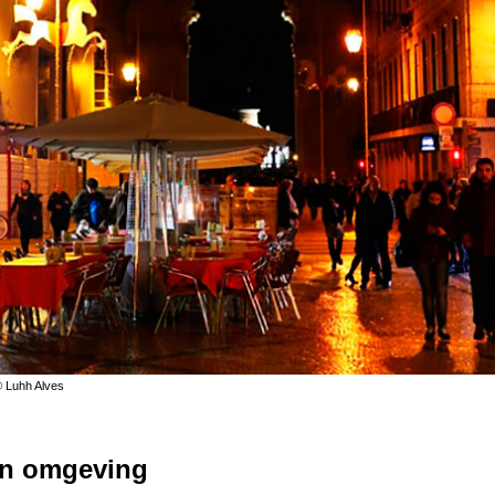
© Luhh Alves
on omgeving