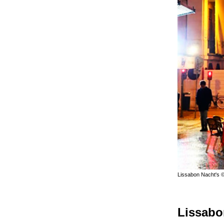
Lissabon Nacht's 
Lissab