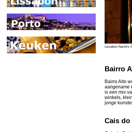
Lissabon Nacht's 
Bairro A
Bairro Alto 
aangename na
is een mix va
winkels, klei
jonge kunste
Cais do