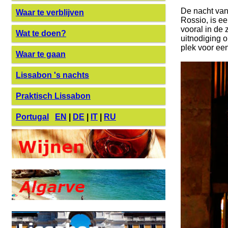
De nacht van
Waar te verblijven
Rossio, is e
vooral in de
Wat te doen?
uitnodiging o
plek voor een
Waar te gaan
Lissabon 's nachts
Praktisch Lissabon
Portugal
EN
|
DE
|
IT
|
RU