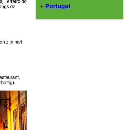
ij Terreiro do
+
Portugal
langs de
n zijn niet
estaurant,
hattig).