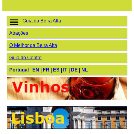
Guia da Beira Alta
Atrações
O Melhor da Beira Alta
Guia do Centro
Portugal
EN
|
FR
|
ES
|
IT
|
DE
|
NL