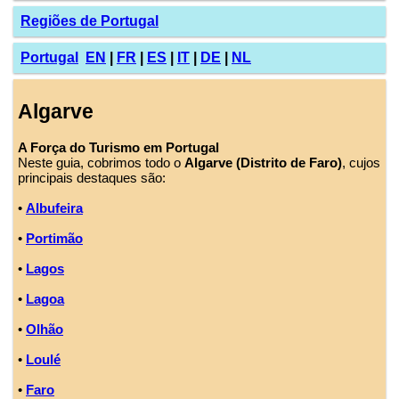
Regiões de Portugal
Portugal
EN
|
FR
|
ES
|
IT
|
DE
|
NL
Algarve
A Força do Turismo em Portugal
Neste guia, cobrimos todo o
Algarve (Distrito de Faro)
, cujos
principais destaques são:
•
Albufeira
•
Portimão
•
Lagos
•
Lagoa
•
Olhão
•
Loulé
•
Faro