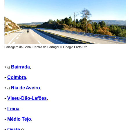
Paisagem da Beira, Centro de Portugal © Google Earth Pro
• a
Bairrada
,
•
Coimbra
,
• a
Ria de Aveiro
,
•
Viseu-Dão-Lafões
,
•
Leiria
,
•
Médio Tejo
,
•
Oeste
e