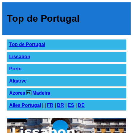
Top de Portugal
Top de Portugal
Lissabon
Porto
Algarve
Azores

Madeira
Alles Portugal
| |
FR
|
BR
|
ES
|
DE