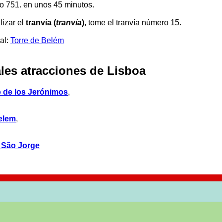
 o 751. en unos 45 minutos.
ilizar el
tranvía (
tranvía
)
, tome el tranvía número 15.
ial:
Torre de Belém
ales atracciones de Lisboa
 de los Jerónimos
,
elem
,
 São Jorge