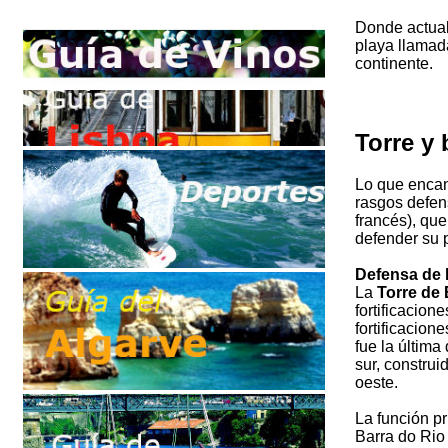
Donde actua
playa llama
continente.
Torre y 
Lo que encant
rasgos defen
francés), que
defender su 
Defensa de l
La
Torre de
fortificacion
fortificacion
fue la última 
sur, construi
oeste.
La función pr
Barra do Rio 