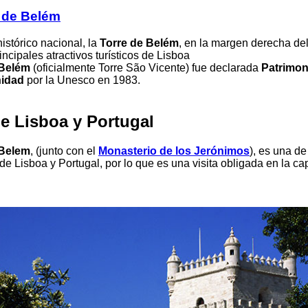
 de Belém
stórico nacional, la
Torre de Belém
, en la margen derecha del 
incipales atractivos turísticos de Lisboa
 Belém
(oficialmente Torre São Vicente) fue declarada
Patrimon
nidad
por la Unesco en 1983.
de Lisboa y Portugal
 Belem
, (junto con el
Monasterio de los Jerónimos
), es una de
de Lisboa y Portugal, por lo que es una visita obligada en la cap