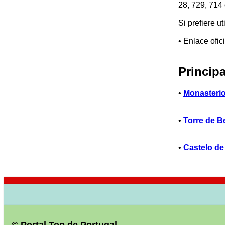
28, 729, 714
Si prefiere ut
• Enlace ofic
Princip
•
Monasterio
•
Torre de B
•
Castelo de
© Portal Top de Portugal