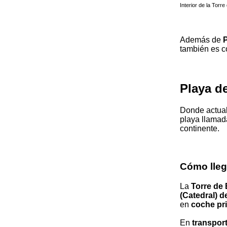
Interior de la Torre
Además de
P
también es c
Playa d
Donde actua
playa llama
continente.
Cómo lleg
La
Torre de
(Catedral) d
en
coche pr
En
transpor