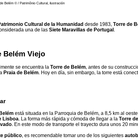
 de Belém © / Patrimônio Cultural, ilustración
atrimonio Cultural de la Humanidad
desde 1983,
Torre de 
onsiderada una de las
Siete Maravillas de Portugal
.
e Belém Viejo
lmente se encuentra la
Torre de Belém
, antes de su construcc
da
Praia de Belém
. Hoy en día, sin embargo, la torre está conec
ar
 Belém
está situada en la Parroquia de Belém, a 8,5 km al oeste
e Lisboa
. La forma más rápida y cómoda de llegar a la
Torre d
ivado
. En este modo de transporte el trayecto dura unos 20 min
te público
, es recomendable tomar uno de los siguientes
auto