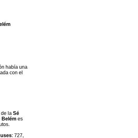
Belém
ión había una
tada con el
 de la
Sé
e Belém
es
utos.
buses
: 727,