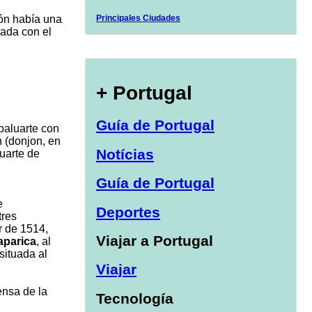
ión había una
Principales Ciudades
tada con el
+ Portugal
Guía de Portugal
 baluarte con
n (donjon, en
Notícias
luarte de
Guía de Portugal
e
Deportes
tres
ir de 1514,
Viajar a Portugal
aparica
, al
situada al
Viajar
ensa de la
Tecnología