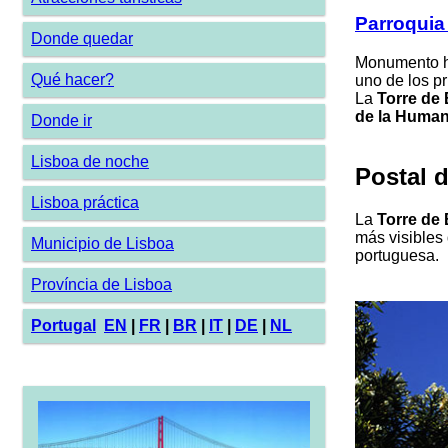
Parroquia
Donde quedar
Monumento hi
Qué hacer?
uno de los pr
La
Torre de
de la Huma
Donde ir
Lisboa de noche
Postal 
Lisboa práctica
La
Torre de
más visibles 
Municipio de Lisboa
portuguesa.
Província de Lisboa
Portugal
EN
|
FR
|
BR
|
IT
|
DE
|
NL