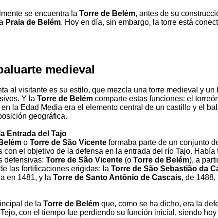
lmente se encuentra la
Torre de Belém
, antes de su construcc
da
Praia de Belém
. Hoy en día, sin embargo, la torre está conec
baluarte medieval
a al visitante es su estilo, que mezcla una torre medieval y un
sivos. Y la
Torre de Belém
comparte estas funciones: el torreó
 en la Edad Media era el elemento central de un castillo y el ba
posición geográfica.
a Entrada del Tajo
 Belém
o
Torre de São Vicente
formaba parte de un conjunto d
es con el objetivo de la defensa en la entrada del río Tajo. Había 
es defensivas:
Torre de São Vicente
(o
Torre de Belém
), a part
de las fortificaciones erigidas; la
Torre de São Sebastião da C
da en 1481, y la
Torre de Santo Antônio de Cascais
, de 1488, 
incipal de la
Torre de Belém
que, como se ha dicho, era la def
Tejo, con el tiempo fue perdiendo su función inicial, siendo hoy