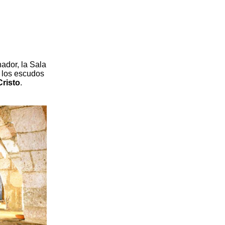
ador, la Sala
e los escudos
risto
.