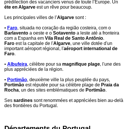
prédilection des vacanciers venus de toute l’Europe. Un
éte en Algarve
est un rêve pour beaucoup.
Les principales villes de l’
Algarve
sont :
•
Faro
, situada no coração da região costeira, com o
Barlavento
a oeste e o
Sotavento
a leste até a fronteira
com a Espanha em
Vila Real de Santo Antônio
.
Faro
est la capitale de l'
Algarve
, une ville dotée d'un
important aéroport régional, l'
aéroport international de
Faro
.
•
Albufeira
, célèbre pour sa
magnifique plage
, l'une des
plus appréciées de la région.
•
Portimão
, deuxième ville la plus peuplée du pays,
Portimão
est réputée pour sa célèbre plage de
Praia da
Rocha
, un des sites emblématiques de
Portimão
.
Ses
sardines
sont renommées et appréciées bien au-delà
des frontières du Portugal.
Départements du Portugal