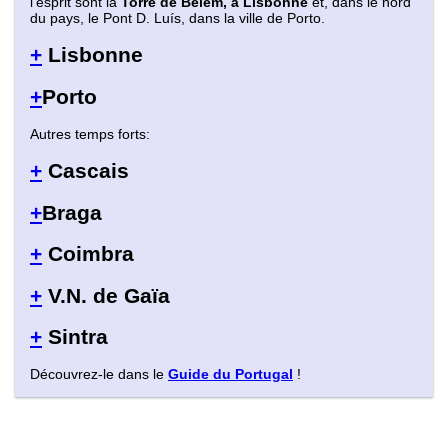
l'esprit sont la
Torre de Belém, à Lisbonne
et, dans le nord
du pays, le Pont D. Luís, dans la ville de Porto.
+
Lisbonne
+
Porto
Autres temps forts:
+
Cascais
+
Braga
+
Coimbra
+
V.N. de Gaïa
+
Sintra
Découvrez-le dans le
Guide du Portugal
!