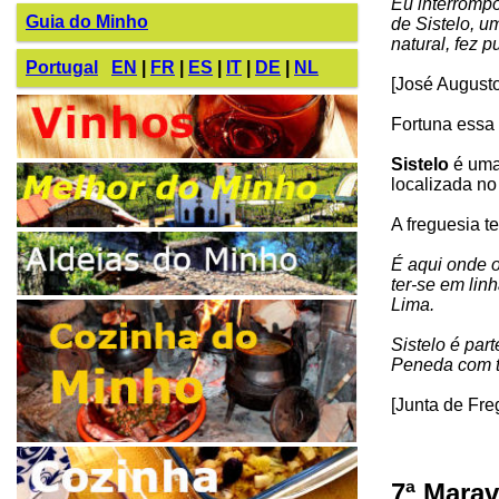
Eu interrompo
Guia do Minho
de Sistelo, u
natural, fez 
Portugal
EN
|
FR
|
ES
|
IT
|
DE
|
NL
[José Augusto
Fortuna essa f
Sistelo
é uma
localizada no
A freguesia 
É aqui onde o
ter-se em lin
Lima.
Sistelo é par
Peneda com t
[Junta de Fre
7ª Marav