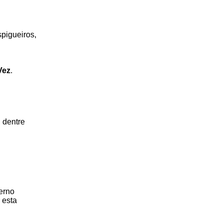
spigueiros,
Vez
.
, dentre
erno
 esta