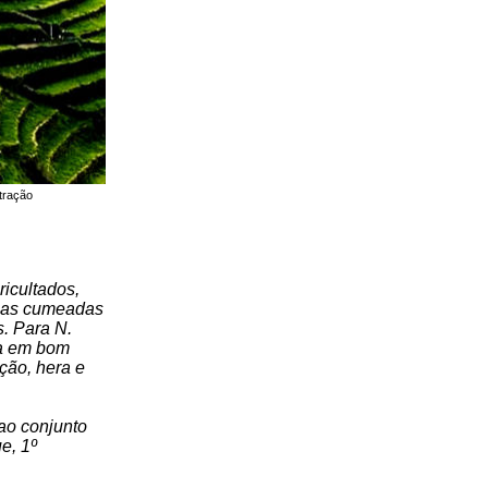
stração
icultados,
, as cumeadas
. Para N.
da em bom
ção, hera e
ao conjunto
e, 1º