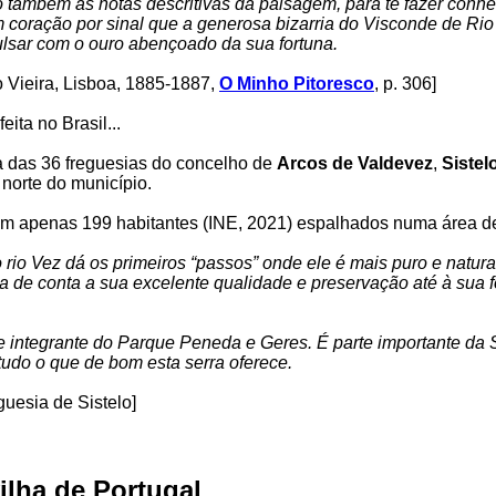
 também as notas descritivas da paisagem, para te fazer conh
m coração por sinal que a generosa bizarria do Visconde de Rio
pulsar com o ouro abençoado da sua fortuna.
 Vieira, Lisboa, 1885-1887,
O Minho Pitoresco
, p. 306]
eita no Brasil...
 das 36 freguesias do concelho de
Arcos de Valdevez
,
Sistel
 norte do município.
tem apenas 199 habitantes (INE, 2021) espalhados numa área d
 rio Vez dá os primeiros “passos” onde ele é mais puro e natura
ha de conta a sua excelente qualidade e preservação até à sua fo
te integrante do Parque Peneda e Geres. É parte importante da 
udo o que de bom esta serra oferece.
guesia de Sistelo]
ilha de Portugal