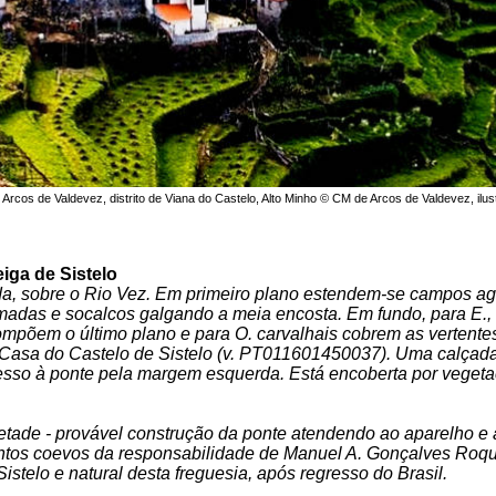
m Arcos de Valdevez, distrito de Viana do Castelo, Alto Minho © CM de Arcos de Valdevez, ilu
iga de Sistelo
da, sobre o Rio Vez. Em primeiro plano estendem-se campos agr
madas e socalcos galgando a meia encosta. Em fundo, para E.
põem o último plano e para O. carvalhais cobrem as vertentes
 Casa do Castelo de Sistelo (v. PT011601450037). Uma calça
esso à ponte pela margem esquerda. Está encoberta por vegeta
etade - provável construção da ponte atendendo ao aparelho e 
tos coevos da responsabilidade de Manuel A. Gonçalves Roqu
istelo e natural desta freguesia, após regresso do Brasil.