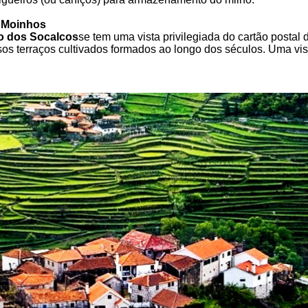
 Moinhos
o dos Socalcos
se tem uma vista privilegiada do cartão postal
s terraços cultivados formados ao longo dos séculos. Uma vis