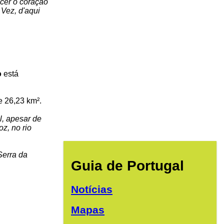
ecer o coração
 Vez, d'aqui
o
está
e 26,23 km².
l, apesar de
z, no rio
Serra da
Guia de Portugal
Notícias
Mapas