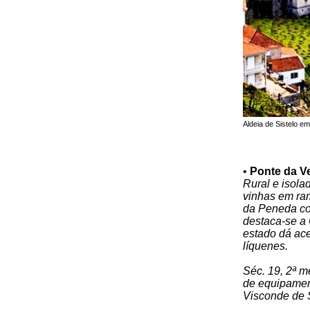
Aldeia de Sistelo e
•
Ponte da Ve
Rural e isola
vinhas em ra
da Peneda com
destaca-se a
estado dá ac
líquenes.
Séc. 19, 2ª m
de equipamen
Visconde de S