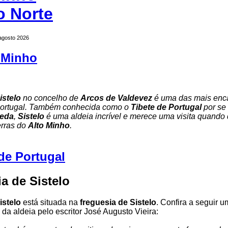
o Norte
 agosto 2026
 Minho
istelo
no concelho de
Arcos de Valdevez
é uma das mais enc
ortugal. Também conhecida como o
Tibete de Portugal
por se 
neda
,
Sistelo
é uma aldeia incrível e merece uma visita quando
erras do
Alto Minho
.
de Portugal
a de Sistelo
istelo
está situada na
freguesia de Sistelo
. Confira a seguir u
da aldeia pelo escritor José Augusto Vieira: