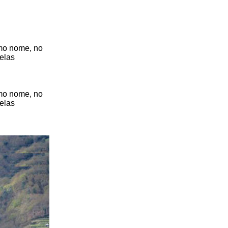
mo nome, no
belas
mo nome, no
belas