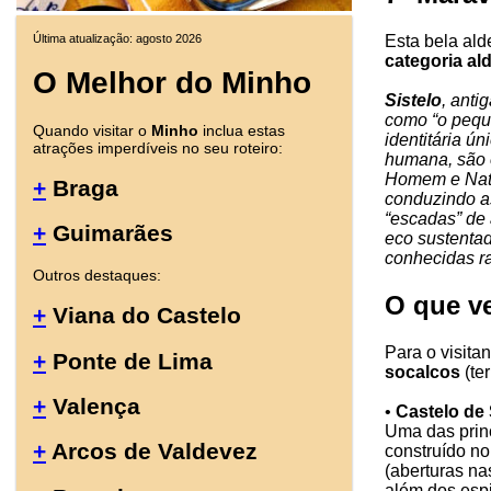
Última atualização: agosto 2026
Esta bela ald
categoria ald
O Melhor do Minho
Sistelo
, anti
como “o pequ
Quando visitar o
Minho
inclua estas
identitária ú
atrações imperdíveis no seu roteiro:
humana, são o
Homem e Natur
+
Braga
conduzindo as
“escadas” de 
+
Guimarães
eco sustentad
conhecidas r
Outros destaques:
O que ve
+
Viana do Castelo
Para o visita
+
Ponte de Lima
socalcos
(te
+
Valença
•
Castelo de 
Uma das princ
+
Arcos de Valdevez
construído no
(aberturas na
além dos esp