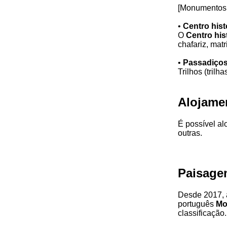
[Monumentos 
•
Centro hist
O
Centro his
chafariz, mat
•
Passadiços 
Trilhos (trilh
Alojame
É possível al
outras.
Paisage
Desde 2017, 
português
Mo
classificação.