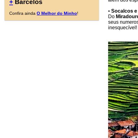
+
Barcelos
•
Socalcos e
Confira ainda
O Melhor do Minho
!
Do
Miradour
seus numeroso
inesquecível!