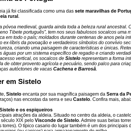
eia já foi classificada como uma das
sete maravilhas de Portug
eia rural
.
ga póvoa medieval, guarda ainda toda a beleza rural ancestral.
eno Tibete português”, tem nos seus fabulosos socalcos uma 
nica em todo o país; moldados durante centenas de anos pela in
 ex-líbris da povoação e verdadeiros símbolos do convívio sec
eza, criando uma paisagem de características e únicas. Reten
 águas por um sistema específico de regadio e criando verdad
acesso vertical, os socalcos de
Sistelo
representam a forma int
a de obter provento agrícola e pecuário, sendo palco para cria
aças autóctones de vacas
Cachena e Barrosâ
.
r em Sistelo
nte,
Sistelo
encanta por sua magnífica paisagem da
Serra da P
rraços) nas encostas da serra e seu
Castelo
. Confira mais, abai
Sistelo e os espiqueiros
ipais atrações da aldeia. Situado no centro da aldeia, o castelo
 século XIX pelo
Visconde de Sistelo
. Admire suas belas torr
s torres). O típico casario do lugar também é um dos principais
igueiros (ou caniços) para armazenamento do milho.