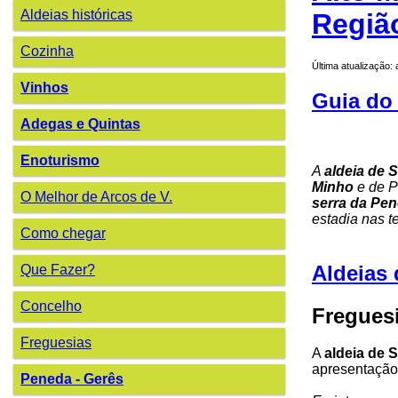
Aldeias históricas
Regiã
Cozinha
Última atualização:
Vinhos
Guia do
Adegas e Quintas
Enoturismo
A
aldeia de S
Minho
e de P
O Melhor de Arcos de V.
serra da Pe
estadia nas t
Como chegar
Aldeias 
Que Fazer?
Concelho
Freguesi
Freguesias
A
aldeia de S
apresentação 
Peneda - Gerês