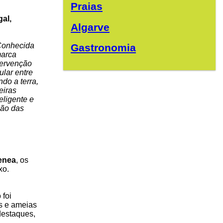
Praias
al,
Algarve
 Conhecida
Gastronomia
marca
tervenção
ular entre
do a terra,
eiras
eligente e
ção das
enea
, os
xo.
 foi
es e ameias
 destaques,