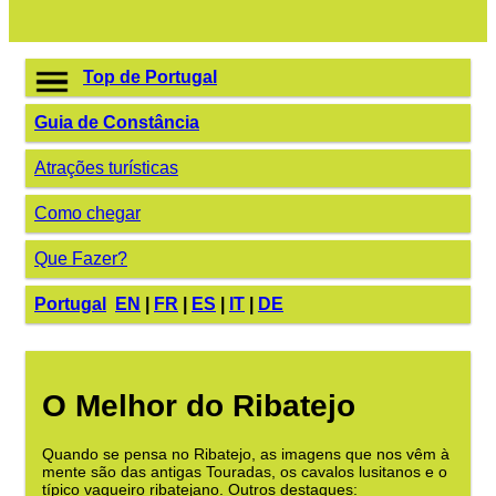
Top de Portugal
Guia de Constância
Atrações turísticas
Como chegar
Que Fazer?
Portugal
EN
|
FR
|
ES
|
IT
|
DE
O Melhor do Ribatejo
Quando se pensa no Ribatejo, as imagens que nos vêm à
mente são das antigas Touradas, os cavalos lusitanos e o
típico vaqueiro ribatejano. Outros destaques: