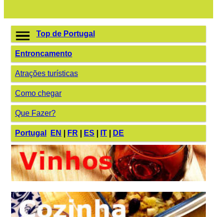
Top de Portugal
Entroncamento
Atrações turísticas
Como chegar
Que Fazer?
Portugal
EN
|
FR
|
ES
|
IT
|
DE