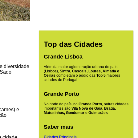
Top das Cidades
Grande Lisboa
de diversidade
Além da maior aglomeração urbana do país
(
Lisboa
),
Sintra, Cascais, Loures, Almada e
 Sado.
Oeiras
completam o pódio das
Top 5
maiores
cidades de Portugal.
Grande Porto
No norte do país, no
Grande Porto
, outras cidades
importantes são
Vila Nova de Gaia, Braga,
carnes) e
Matosinhos, Gondomar e Guimarães
.
ção
Saber mais
 cidade,
Cidades Principais