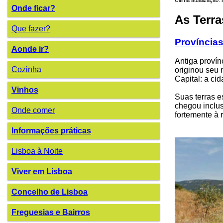
Onde ficar?
As Terr
Que fazer?
Províncias
Aonde ir?
Antiga provín
Cozinha
originou seu 
Capital: a ci
Vinhos
Suas terras es
chegou inclus
Onde comer
fortemente à r
Informações práticas
Lisboa à Noite
Viver em Lisboa
Concelho de Lisboa
Freguesias e Bairros