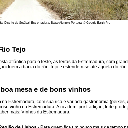
a, Distrito de Setúbal, Estremadura, Baixo Alentejo Portugal © Google Earth Pro
Rio Tejo
osta atlântica para o leste, as terras da Estremadura, com gran
 incluem a bacia do Rio Tejo e estendem-se até àquela do Rio
e boa mesa e de bons vinhos
na Estremadura, com sua rica e variada gastronomia (peixes, 
oso vinho da Estremadura. A rica tem, por tradição, forte produ
 Saber mais: Vinhos da Estremadura.
Região de Lisboa
- Para quem fica um pouco mais de tempo na