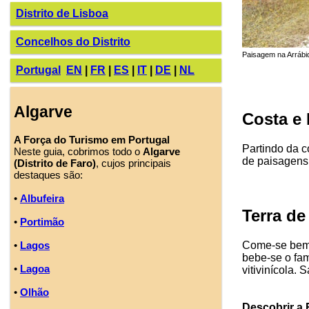
Distrito de Lisboa
Concelhos do Distrito
Paisagem na Arrábid
Portugal
EN
|
FR
|
ES
|
IT
|
DE
|
NL
Algarve
Costa e 
A Força do Turismo em Portugal
Partindo da c
Neste guia, cobrimos todo o
Algarve
de paisagens,
(Distrito de Faro)
, cujos principais
destaques são:
•
Albufeira
Terra d
•
Portimão
Come-se bem 
•
Lagos
bebe-se o fam
•
Lagoa
vitivinícola.
•
Olhão
Descobrir a 