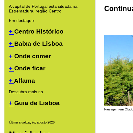
A capital de Portugal está situada na
Continua
Estremadura, região Centro.
Em destaque:
+
Centro Histórico
+
Baixa de Lisboa
+
Onde comer
+
Onde ficar
+
Alfama
Descubra mais no
+
Guia de Lisboa
Paisagem em Óbidos,
Última atualização: agosto 2026