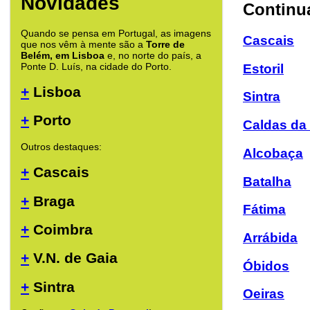
Novidades
Continua
Quando se pensa em Portugal, as imagens
Cascais
que nos vêm à mente são a
Torre de
Belém, em Lisboa
e, no norte do país, a
Ponte D. Luís, na cidade do Porto.
Estoril
+
Lisboa
Sintra
+
Porto
Caldas da
Outros destaques:
Alcobaça
+
Cascais
Batalha
+
Braga
Fátima
+
Coimbra
Arrábida
+
V.N. de Gaia
Óbidos
+
Sintra
Oeiras