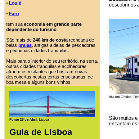
•
Loulé
descobrir os 
•
Faro
tem sua
economia em grande parte
dependente do turismo
.
São mais de
240 km de costa
recheada de
belas
praias
, antigas aldeias de pescadores
e pequenas cidades tranquilas.
Mais para o interior do seu território, na serra,
outras cidades tranquilas e acolhedoras
atraem os visitantes que buscam novas
descobertas nestas terras ensolaradas, de
boa mesa e alguns bons vinhos.
Vila em Óbidos, Dis
São muitos e
Ponte 25 de Abril
, Lisboa
encantam os v
Guia de Lisboa