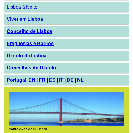
Lisboa à Noite
Viver em Lisboa
Concelho de Lisboa
Freguesias e Bairros
Distrito de Lisboa
Concelhos do Distrito
Portugal
EN
|
FR
|
ES
|
IT
|
DE
|
NL
Ponte 25 de Abril
, Lisboa