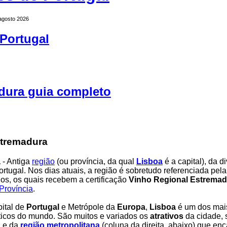
 agosto 2026
Portugal
dura guia completo
stremadura
a
- Antiga
região
(ou província, da qual
Lisboa
é a capital), da d
 Portugal. Nos dias atuais, a região é sobretudo referenciada pel
os, os quais recebem a certificação
Vinho Regional Estremad
Província
.
pital de
Portugal
e Metrópole da
Europa
,
Lisboa
é um dos mais
sticos do mundo. São muitos e variados os
atrativos
da cidade, 
a
e da
região metropolitana
(coluna da direita, abaixo) que en