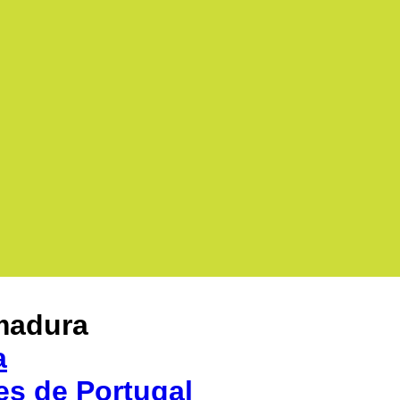
madura
a
es de Portugal