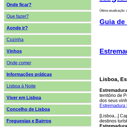
Onde ficar?
Última atualização:
Que fazer?
Guia de 
Aonde ir?
Cozinha
Estrema
Vinhos
Onde comer
Informações práticas
Lisboa, E
Lisboa à Noite
Estremadur
território de
Viver em Lisboa
dos seus vinh
Estremadura 
Concelho de Lisboa
[Lisboa...] Ca
destinos turí
Freguesias e Bairros
Estremadur