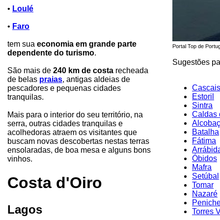
•
Loulé
•
Faro
tem sua
economia em grande parte
Portal Top de Portu
dependente do turismo
.
Sugestões par
São mais de
240 km de costa
recheada
de belas
praias
, antigas aldeias de
Cascai
pescadores e pequenas cidades
Estoril
tranquilas.
Sintra
Caldas 
Mais para o interior do seu território, na
Alcoba
serra, outras cidades tranquilas e
Batalha
acolhedoras atraem os visitantes que
Fátima
buscam novas descobertas nestas terras
Arrábid
ensolaradas, de boa mesa e alguns bons
Óbidos
vinhos.
Mafra
Setúbal
Costa d'Oiro
Tomar
Nazaré
Penich
Lagos
Torres 