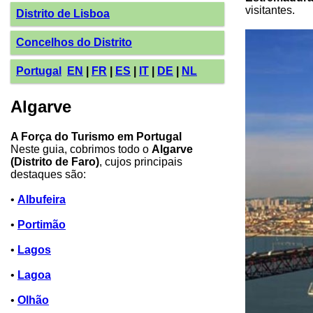
visitantes.
Distrito de Lisboa
Concelhos do Distrito
Portugal
EN
|
FR
|
ES
|
IT
|
DE
|
NL
Algarve
A Força do Turismo em Portugal
Neste guia, cobrimos todo o
Algarve
(Distrito de Faro)
, cujos principais
destaques são:
•
Albufeira
•
Portimão
•
Lagos
•
Lagoa
•
Olhão