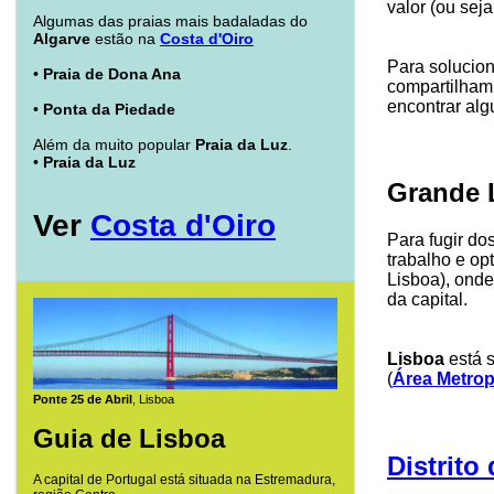
valor (ou sej
Algumas das praias mais badaladas do
Algarve
estão na
Costa d'Oiro
Para solucion
•
Praia de Dona Ana
compartilham 
encontrar al
•
Ponta da Piedade
Além da muito popular
Praia da Luz
.
•
Praia da Luz
Grande 
Ver
Costa d'Oiro
Para fugir do
trabalho e op
Lisboa), onde
da capital.
Lisboa
está s
(
Área Metrop
Ponte 25 de Abril
, Lisboa
Guia de Lisboa
Distrito
A capital de Portugal está situada na Estremadura,