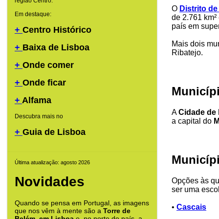
região Centro.
O
Distrito d
Em destaque:
de 2.761 km² 
país em super
+
Centro Histórico
Mais dois mun
+
Baixa de Lisboa
Ribatejo.
+
Onde comer
+
Onde ficar
Municíp
+
Alfama
A
Cidade de
Descubra mais no
a capital do
M
+
Guia de Lisboa
Municíp
Última atualização: agosto 2026
Novidades
Opções às qua
ser uma esco
Quando se pensa em Portugal, as imagens
•
Cascais
que nos vêm à mente são a
Torre de
Belém, em Lisboa
e, no norte do país, a