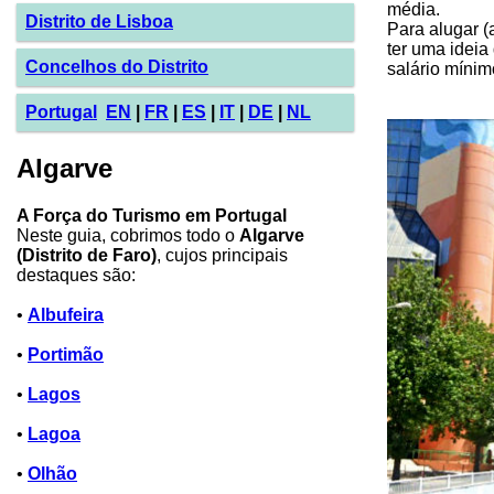
média.
Distrito de Lisboa
Para alugar (
ter uma ideia
Concelhos do Distrito
salário mínim
Portugal
EN
|
FR
|
ES
|
IT
|
DE
|
NL
Algarve
A Força do Turismo em Portugal
Neste guia, cobrimos todo o
Algarve
(Distrito de Faro)
, cujos principais
destaques são:
•
Albufeira
•
Portimão
•
Lagos
•
Lagoa
•
Olhão