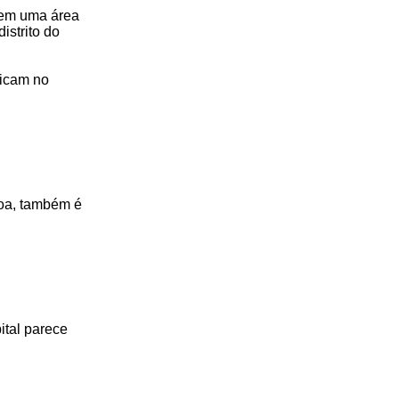
tem uma área
istrito do
ficam no
iboa, também é
ital parece