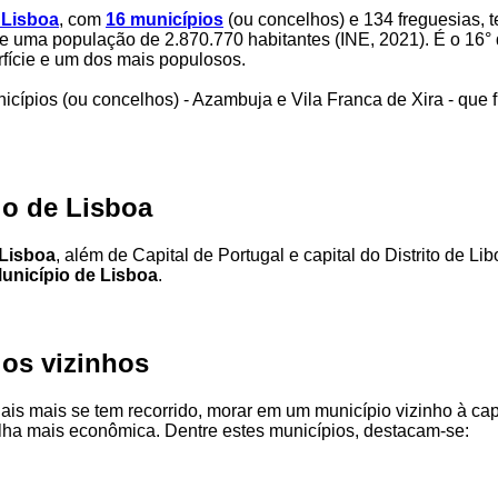
e Lisboa
, com
16 municípios
(ou concelhos) e 134 freguesias, 
e uma população de 2.870.770 habitantes (INE, 2021). É o 16° d
fície e um dos mais populosos.
icípios (ou concelhos) - Azambuja e Vila Franca de Xira - que 
io de Lisboa
 Lisboa
, além de Capital de Portugal e capital do Distrito de L
unicípio de Lisboa
.
ios vizinhos
is mais se tem recorrido, morar em um município vizinho à cap
lha mais econômica. Dentre estes municípios, destacam-se: