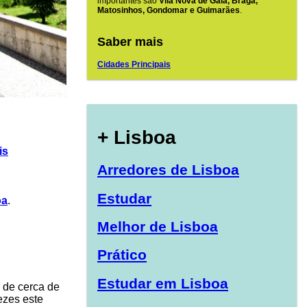
importantes são
Vila Nova de Gaia, Braga,
Matosinhos, Gondomar e Guimarães
.
Saber mais
Cidades Principais
+ Lisboa
is
Arredores de Lisboa
Estudar
oa
.
Melhor de Lisboa
Prático
Estudar em Lisboa
 de cerca de
ezes este