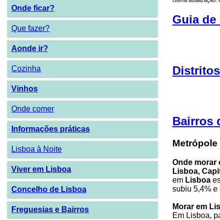
Onde ficar?
Guia de 
Que fazer?
Aonde ir?
Distrito
Cozinha
Vinhos
Onde comer
Bairros 
Informações práticas
Metrópole
Lisboa à Noite
Onde morar 
Viver em Lisboa
Lisboa, Capi
em
Lisboa
es
subiu 5,4% e 
Concelho de Lisboa
Morar em Li
Freguesias e Bairros
Em Lisboa, pa