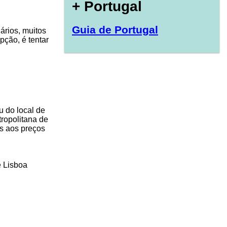
+ Portugal
Guia de Portugal
ários, muitos
pção, é tentar
u do local de
ropolitana de
es aos preços
e Lisboa