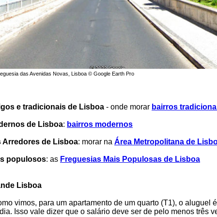
eguesia das Avenidas Novas, Lisboa © Google Earth Pro
igos e tradicionais de Lisboa
- onde morar
bairros tradiciona
dernos de Lisboa
:
bairros modernos
s Arredores de Lisboa
: morar na
Área Metropolitana de Lisb
is populosos
: as
Freguesias Mais Populosas de Lisboa
ande Lisboa
mo vimos, para um apartamento de um quarto (T1), o aluguel é
ia. Isso vale dizer que o salário deve ser de pelo menos três v