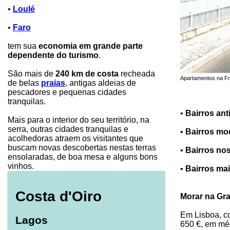
•
Loulé
•
Faro
tem sua
economia em grande parte
dependente do turismo
.
São mais de
240 km de costa
recheada
Apartamentos na Fr
de belas
praias
, antigas aldeias de
pescadores e pequenas cidades
tranquilas.
•
Bairros ant
Mais para o interior do seu território, na
serra, outras cidades tranquilas e
•
Bairros mo
acolhedoras atraem os visitantes que
buscam novas descobertas nestas terras
•
Bairros no
ensolaradas, de boa mesa e alguns bons
vinhos.
•
Bairros ma
Costa d'Oiro
Morar na Gr
Em Lisboa, co
Lagos
650 €, em méd