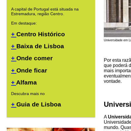
A capital de Portugal está situada na
Estremadura, região Centro.
Em destaque:
+
Centro Histórico
Universidade em Li
+
Baixa de Lisboa
+
Onde comer
Por esta raz
que poderá d
+
Onde ficar
mais importa
eventualment
vontade.
+
Alfama
Descubra mais no
Univers
+
Guia de Lisboa
A
Universid
Universidade
mundo. Quase