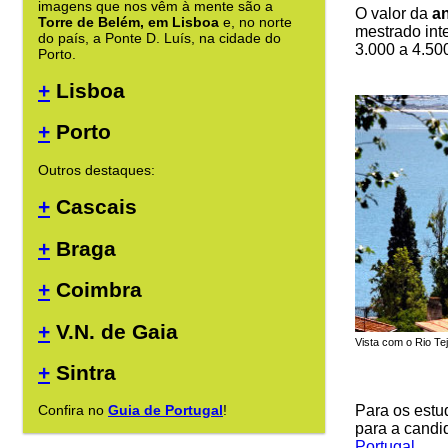
imagens que nos vêm à mente são a
O valor da
an
Torre de Belém, em Lisboa
e, no norte
mestrado int
do país, a Ponte D. Luís, na cidade do
3.000 a 4.500
Porto.
+
Lisboa
+
Porto
Outros destaques:
+
Cascais
+
Braga
+
Coimbra
+
V.N. de Gaia
Vista com o Rio Te
+
Sintra
Confira no
Guia de Portugal
!
Para os estu
para a candi
Portugal