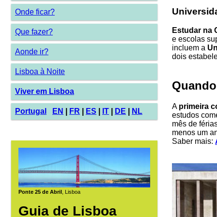
Universid
Onde ficar?
Estudar na C
Que fazer?
e escolas su
incluem a
Un
Aonde ir?
dois estabel
Lisboa à Noite
Quando
Viver em Lisboa
A
primeira c
Portugal
EN
|
FR
|
ES
|
IT
|
DE
|
NL
estudos com
mês de férias
menos um ano
Saber mais:
Ponte 25 de Abril
, Lisboa
Guia de Lisboa