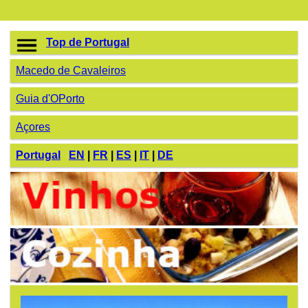
Top de Portugal
Macedo de Cavaleiros
Guia d'OPorto
Açores
Portugal
EN
|
FR
|
ES
|
IT
|
DE