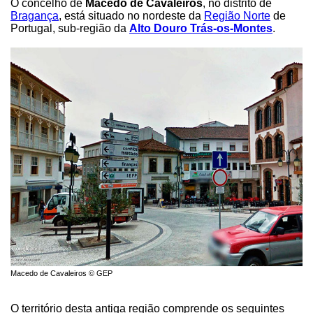
O concelho de
Macedo de Cavaleiros
, no distrito de
Bragança
, está situado no nordeste da
Região Norte
de
Portugal, sub-região da
Alto Douro Trás-os-Montes
.
Macedo de Cavaleiros © GEP
O território desta antiga região comprende os seguintes