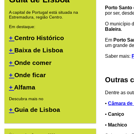
Porto Santo
A capital de Portugal está situada na
por ser, des
Estremadura, região Centro.
O município 
Em destaque:
Baleira
.
+
Centro Histórico
Em
Porto Sa
um grande des
+
Baixa de Lisboa
Saber mais:
P
+
Onde comer
+
Onde ficar
Outras 
+
Alfama
Dentre as out
Descubra mais no
•
Câmara de
+
Guia de Lisboa
•
Caniço
•
Machico