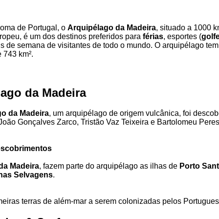
oma de Portugal, o
Arquipélago da Madeira
, situado a 1000 
ropeu, é um dos destinos preferidos para
férias
, esportes (
golf
ns de semana de visitantes de todo o mundo. O arquipélago te
e 743 km².
lago da Madeira
go da Madeira
, um arquipélago de origem vulcânica, foi descob
oão Gonçalves Zarco, Tristão Vaz Teixeira e Bartolomeu Peres
escobrimentos
 da Madeira
, fazem parte do arquipélago as ilhas de
Porto Sant
lhas Selvagens
.
eiras terras de além-mar a serem colonizadas pelos Portugues