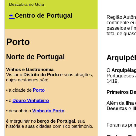
Descubra no Guia
+
Centro de Portugal
Região Autôn
continente eu
passeios e fi
total de quas
Porto
Norte de Portugal
Arquipé
Vinhos e Gastronomia
O
Arquipéla
Visitar o
Distrito do Porto
e suas atrações,
Portugueses J
cujos destaques são:
1419.
• a cidade de
Porto
Primeiros D
• o
Douro Vinhateiro
Além da
Ilha
Desertas
e
I
• descobrir o
Vinho do Porto
é mergulhar no
berço de Portugal
, sua
Foram as prim
história e suas cidades com rico patrimônio.