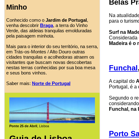
Belas Pr
Minho
Na atualidad
Conhecido como o
Jardim de Portugal
,
para o turism
venha descobrir
Braga
, a terra do Vinho
Verde, das aldeias tranquilas emolduradas
Surf na Made
pela paisagem minhota.
Considerada
Madeira é o 
Mais para o interior do seu território, na serra,
em Trás-os-Montes / Alto Douro outras
cidades tranquilas e acolhedoras atraem os
visitantes que buscam novas descobertas
Funchal
nestas terras conhecidas por sua boa mesa
e seus bons vinhos.
A capital do
A
Saber mais:
Norte de Portugal
Portugal, é a
Segundo o rel
considerando 
Funchal, na 
Ponte 25 de Abril
, Lisboa
Porto S
Guia de Lisboa