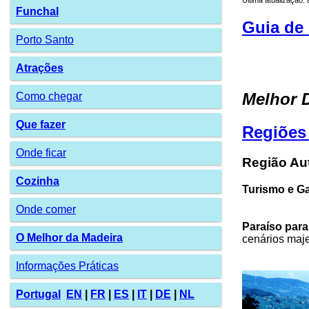
Funchal
Guia de 
Porto Santo
Atrações
Melhor D
Como chegar
Que fazer
Regiões
Onde ficar
Região Au
Cozinha
Turismo e G
Onde comer
Paraíso para
O Melhor da Madeira
cenários maje
Informações Práticas
Portugal
EN
|
FR
|
ES
|
IT
|
DE
|
NL