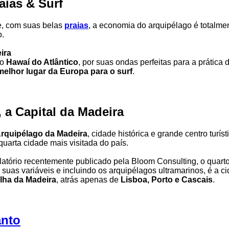
aias & Surf
e, com suas belas
praias
, a economia do arquipélago é totalme
o.
ira
 o
Hawaí do Atlântico
, por suas ondas perfeitas para a prática 
melhor lugar da Europa para o surf
.
, a Capital da Madeira
rquipélago da Madeira
, cidade histórica e grande centro turíst
 quarta cidade mais visitada do país.
atório recentemente publicado pela Bloom Consulting, o quart
suas variáveis e incluindo os arquipélagos ultramarinos, é a c
Ilha da Madeira
, atrás apenas de
Lisboa, Porto e Cascais
.
anto