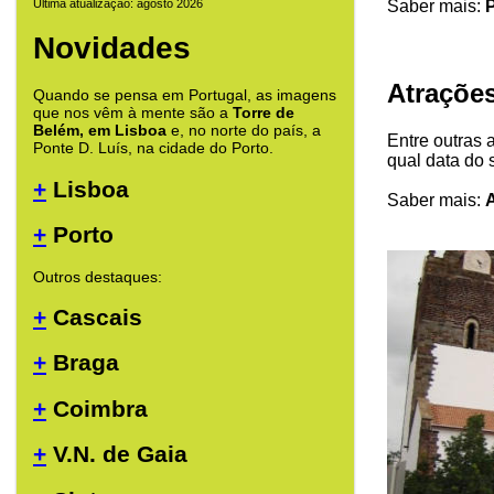
Saber mais:
P
Última atualização: agosto 2026
Novidades
Atrações
Quando se pensa em Portugal, as imagens
que nos vêm à mente são a
Torre de
Belém, em Lisboa
e, no norte do país, a
Entre outras a
Ponte D. Luís, na cidade do Porto.
qual data do 
+
Lisboa
Saber mais:
A
+
Porto
Outros destaques:
+
Cascais
+
Braga
+
Coimbra
+
V.N. de Gaia