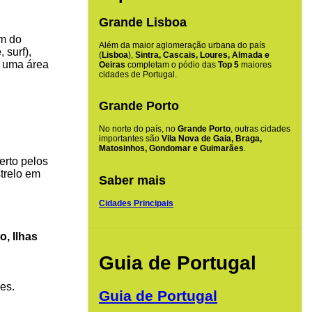
Grande Lisboa
km do
Além da maior aglomeração urbana do país
e
, surf),
(
Lisboa
),
Sintra, Cascais, Loures, Almada e
m uma área
Oeiras
completam o pódio das
Top 5
maiores
cidades de Portugal.
Grande Porto
No norte do país, no
Grande Porto
, outras cidades
importantes são
Vila Nova de Gaia, Braga,
Matosinhos, Gondomar e Guimarães
.
erto pelos
trelo em
Saber mais
Cidades Principais
o, Ilhas
Guia de Portugal
es.
Guia de Portugal