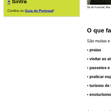
+
Sintra
Sé do Funchal, Ilha
Confira no
Guia de Portugal
!
O que f
São muitas e 
•
praias
•
visitar as a
•
passeios e 
•
praticar es
•
turismo de
•
enoturismo