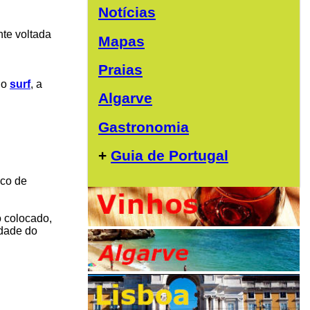
Notícias
nte voltada
Mapas
Praias
do
surf
, a
Algarve
Gastronomia
+
Guia de Portugal
ico de
o colocado,
idade do