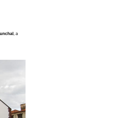
Funchal
, a