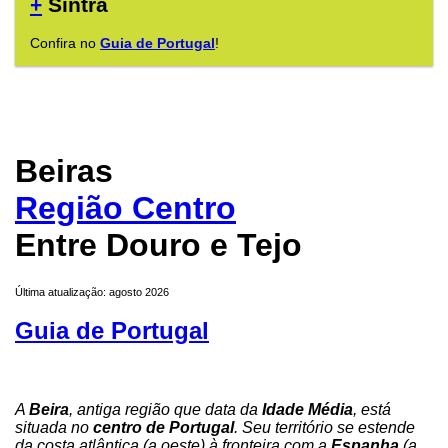
+
Sintra
Confira no
Guia de Portugal
!
Beiras
Região Centro
Entre Douro e Tejo
Última atualização: agosto 2026
Guia de Portugal
A
Beira
, antiga região que data da
Idade Média
, está
situada no
centro de Portugal
. Seu território se estende
da costa atlântica (a oeste) à fronteira com a
Espanha
(a