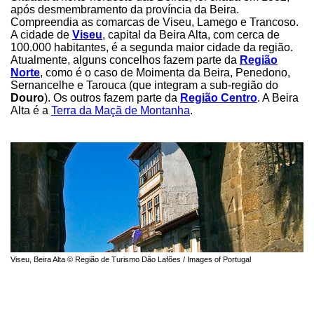
após desmembramento da província da Beira.
Compreendia as comarcas de Viseu, Lamego e Trancoso.
A cidade de
Viseu
, capital da Beira Alta, com cerca de
100.000 habitantes, é a segunda maior cidade da região.
Atualmente, alguns concelhos fazem parte da
Região
Norte
, como é o caso de Moimenta da Beira, Penedono,
Sernancelhe e Tarouca (que integram a sub-região do
Douro
). Os outros fazem parte da
Região Centro
. A Beira
Alta é a
Terra da Maçã de Montanha
.
Viseu, Beira Alta © Região de Turismo Dão Lafões / Images of Portugal