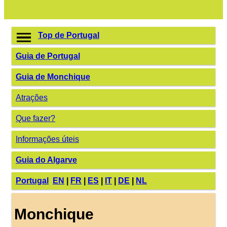
Top de Portugal
Guia de Portugal
Guia de Monchique
Atrações
Que fazer?
Informações úteis
Guia do Algarve
Portugal
EN
|
FR
|
ES
|
IT
|
DE
|
NL
Monchique