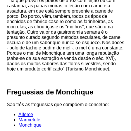
"Há que provar os pratos de arroz com feijão ou com
castanha, as papas moiras, o feijão com carne e a
assadura, em que está sempre presente a carne de
porco. Do porco, vêm, também, todos os tipos de
enchidos de fabrico caseiro como as farinheiras, as
morcelas, as chouriças e os “molhos”, que são uma
tentação. Outro valor da gastronomia serrana é o
presunto curado segundo métodos seculares, de carne
escura e de um sabor que nunca se esquece. Nos doces
- bolo de tacho e pudim de mel -, o mel é uma constante.
Porque o mel de Monchique tem uma longa reputação
(sabe-se da sua extração e venda desde o séc. XVI),
dados os muitos sabores das flores silvestres, sendo
hoje um produto certificado" [Turismo Monchique].
Freguesias de Monchique
São três as freguesias que compõem o concelho:
Alferce
Marmelete
Monchique