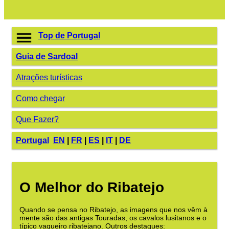
Top de Portugal
Guia de Sardoal
Atrações turísticas
Como chegar
Que Fazer?
Portugal
EN
|
FR
|
ES
|
IT
|
DE
O Melhor do Ribatejo
Quando se pensa no Ribatejo, as imagens que nos vêm à
mente são das antigas Touradas, os cavalos lusitanos e o
típico vaqueiro ribatejano. Outros destaques: