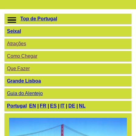
Top de Portugal
Seixal
Atrações
Como Chegar
Que Fazer
Grande Lisboa
Guia do Alentejo
Portugal
EN
|
FR
|
ES
|
IT
|
DE
|
NL