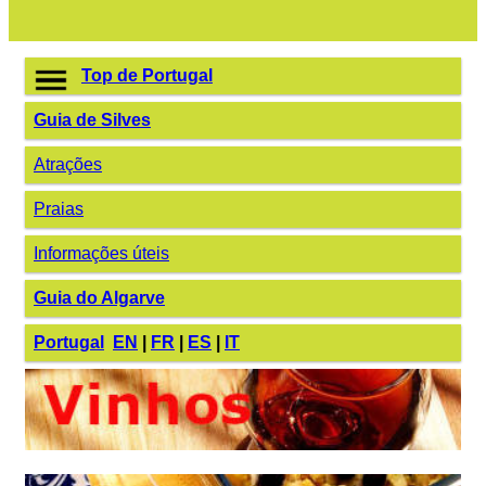
Top de Portugal
Guia de Silves
Atrações
Praias
Informações úteis
Guia do Algarve
Portugal
EN
|
FR
|
ES
|
IT