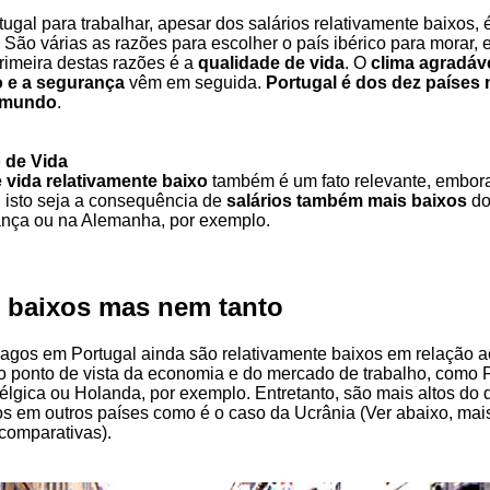
ugal para trabalhar, apesar dos salários relativamente baixos,
. São várias as razões para escolher o país ibérico para morar, 
primeira destas razões é a
qualidade de vida
. O
clima agradáv
o e a segurança
vêm em seguida.
Portugal é dos dez países 
 mundo
.
 de Vida
 vida relativamente baixo
também é um fato relevante, embor
 isto seja a consequência de
salários também mais baixos
do
nça ou na Alemanha, por exemplo.
s baixos mas nem tanto
pagos em Portugal ainda são relativamente baixos em relação a
do ponto de vista da economia e do mercado de trabalho, como 
lgica ou Holanda, por exemplo. Entretanto, são mais altos do 
os em outros países como é o caso da Ucrânia (Ver abaixo, mai
comparativas).