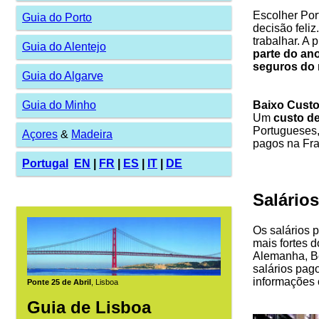
Escolher Port
Guia do Porto
decisão feliz
trabalhar. A 
Guia do Alentejo
parte do an
seguros do
Guia do Algarve
Baixo Custo
Guia do Minho
Um
custo de
Portugueses,
Açores
&
Madeira
pagos na Fra
Portugal
EN
|
FR
|
ES
|
IT
|
DE
Salário
Os salários 
mais fortes 
Alemanha, Bé
salários pag
informações 
Ponte 25 de Abril
, Lisboa
Guia de Lisboa