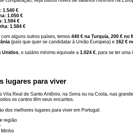
 de comparação, veja outros níveis de salários mínimos na Euro
: 1.540 €
a: 1.050 €
: 1.594 €
ha: 1.584 €
com alguns outros países, temos
440 € na Turquia, 200 € no 
rânia
(país que quer se candidatar à União Europeia) e
162 € n
s Unidos
, o salário mínimo equivale a
1.024 €
, para se ter uma 
s lugares para viver
 Vila Real de Santo Antônio, na Serra ou na Costa, nas grand
 todos os cantos têm seus encantos.
o dos melhores lugares para viver em Portugal:
e região
e
e Minho