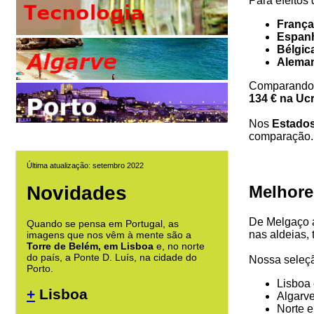
Para efeitos
França
Espanh
Bélgica
Aleman
Comparando 
134 € na Uc
Nos
Estado
comparação.
Última atualização: setembro 2022
Melhore
Novidades
De Melgaço a
Quando se pensa em Portugal, as
nas aldeias,
imagens que nos vêm à mente são a
Torre de Belém, em Lisboa
e, no norte
do país, a Ponte D. Luís, na cidade do
Nossa seleçã
Porto.
Lisboa 
+
Lisboa
Algarv
Norte 