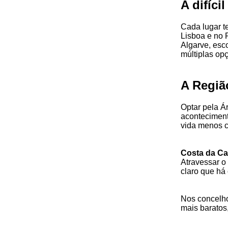
A difíci
Cada lugar te
Lisboa e no 
Algarve, esco
múltiplas op
A Regiã
Optar pela Á
aconteciment
vida menos c
Costa da Ca
Atravessar o
claro que há
Nos concelho
mais baratos