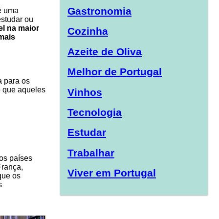
Gastronomia
 é uma
estudar ou
el na maior
Cozinha
mais
Azeite de Oliva
Melhor de Portugal
a para os
 que aqueles
Vinhos
Tecnologia
Estudar
Trabalhar
os países
França,
Viver em Portugal
que os
s