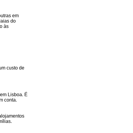
outras em
raias do
do às
um custo de
 em Lisboa. É
m conta.
alojamentos
ílias.