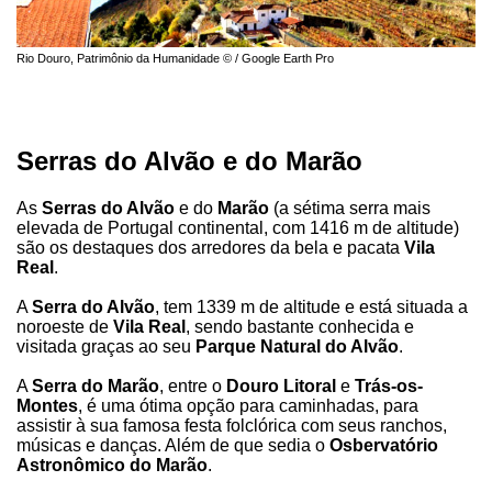
Rio Douro, Patrimônio da Humanidade © / Google Earth Pro
Serras do Alvão e do Marão
As
Serras do Alvão
e do
Marão
(a sétima serra mais
elevada de Portugal continental, com 1416 m de altitude)
são os destaques dos arredores da bela e pacata
Vila
Real
.
A
Serra do Alvão
, tem 1339 m de altitude e está situada a
noroeste de
Vila Real
, sendo bastante conhecida e
visitada graças ao seu
Parque Natural do Alvão
.
A
Serra do Marão
, entre o
Douro Litoral
e
Trás-os-
Montes
, é uma ótima opção para caminhadas, para
assistir à sua famosa festa folclórica com seus ranchos,
músicas e danças. Além de que sedia o
Osbervatório
Astronômico do Marão
.