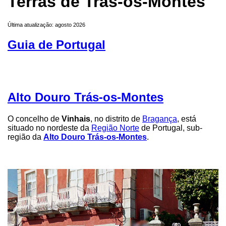
Terras de Trás-os-Montes
Última atualização: agosto 2026
Guia de Portugal
Alto Douro Trás-os-Montes
O concelho de
Vinhais
, no distrito de
Bragança
, está
situado no nordeste da
Região Norte
de Portugal, sub-
região da
Alto Douro Trás-os-Montes
.