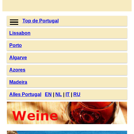
Top de Portugal
Lissabon
Porto
Algarve
Azores
Madeira
Alles Portugal
EN
|
NL
|
IT
|
RU