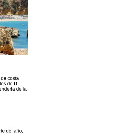
 de costa
ados de
D.
nderla de la
te del año,