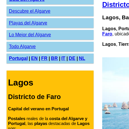
District
Descubre el Algarve
Lagos, Ba
Playas del Algarve
Lagos, Port
Faro
, ubica
Lo Mejor del Algarve
Lagos
,
Tier
Todo Algarve
Portugal
|
EN
|
FR
|
BR
|
IT
|
DE
|
NL
Lagos
Districto de Faro
Capital del verano en Portugal
Postales
reales de la
costa del Algarve y
Portugal
, las
playas
destacadas de
Lagos
son: