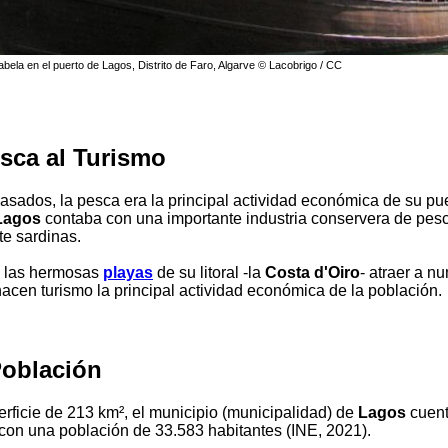
bela en el puerto de Lagos, Distrito de Faro, Algarve © Lacobrigo / CC
esca al Turismo
asados, la pesca era la principal actividad económica de su pu
Lagos
contaba con una importante industria conservera de pes
te sardinas.
, las hermosas
playas
de su litoral -la
Costa d'Oiro
- atraer a n
hacen turismo la principal actividad económica de la población.
Población
rficie de 213 km², el municipio (municipalidad) de
Lagos
cuen
con una población de 33.583 habitantes (INE, 2021).