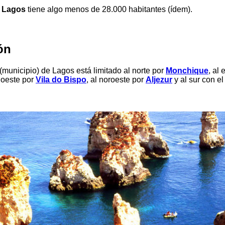
e
Lagos
tiene algo menos de 28.000 habitantes (ídem).
ón
(municipio) de Lagos está limitado al norte por
Monchique
, al 
l oeste por
Vila do Bispo
, al noroeste por
Aljezur
y al sur con e