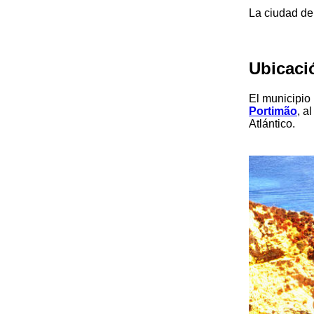
La ciudad d
Ubicaci
El municipio 
Portimão
, a
Atlántico.