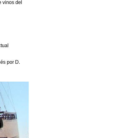
 vinos del
tual
ués por D.