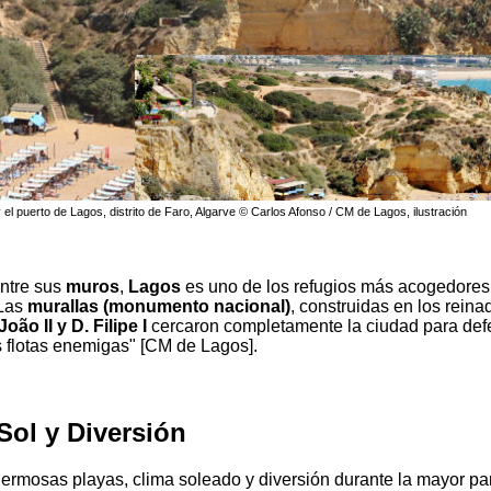
y el puerto de Lagos, distrito de Faro, Algarve © Carlos Afonso / CM de Lagos, ilustración
ntre sus
muros
,
Lagos
es uno de los refugios más acogedores
 Las
murallas (monumento nacional)
, construidas en los rein
João II y D. Filipe I
cercaron completamente la ciudad para defe
as flotas enemigas" [CM de Lagos].
Sol y Diversión
rmosas playas, clima soleado y diversión durante la mayor par