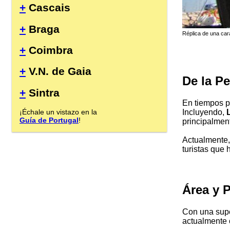
+
Cascais
+
Braga
Réplica de una cara
+
Coimbra
+
V.N. de Gaia
De la P
+
Sintra
En tiempos p
¡Échale un vistazo en la
Incluyendo,
Guía de Portugal
!
principalmen
Actualmente
turistas que 
Área y 
Con una supe
actualmente 