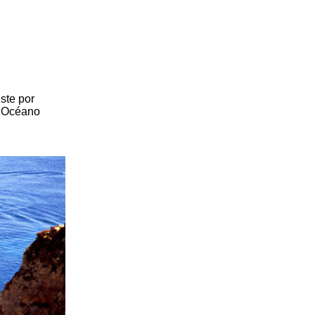
este por
l Océano