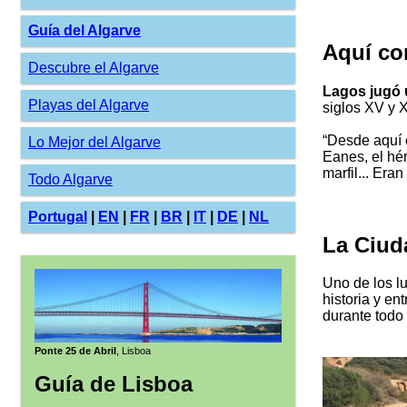
Guía del Algarve
Aquí co
Descubre el Algarve
Lagos jugó 
Playas del Algarve
siglos XV y X
“Desde aquí 
Lo Mejor del Algarve
Eanes, el hér
marfil... Era
Todo Algarve
Portugal
|
EN
|
FR
|
BR
|
IT
|
DE
|
NL
La Ciud
Uno de los l
historia y en
durante todo 
Ponte 25 de Abril
, Lisboa
Guía de Lisboa