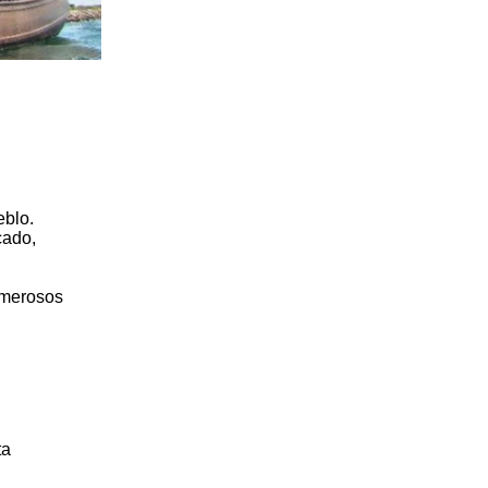
eblo.
cado,
umerosos
ta