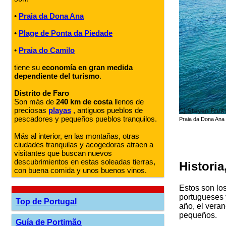
•
Praia da Dona Ana
•
Plage de Ponta da Piedade
•
Praia do Camilo
tiene su
economía en gran medida
dependiente del turismo
.
Distrito de Faro
Son más de
240 km de costa
llenos de
preciosas
playas
, antiguos pueblos de
pescadores y pequeños pueblos tranquilos.
Praia da Dona Ana 
Más al interior, en las montañas, otras
ciudades tranquilas y acogedoras atraen a
visitantes que buscan nuevos
descubrimientos en estas soleadas tierras,
Historia
con buena comida y unos buenos vinos.
Estos son los
portugueses 
Top de Portugal
año, el vera
pequeños.
Guía de Portimão